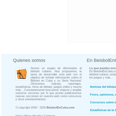
Quienes somos
En BeisbolE
Somos un equipo de aficionados al
Lo que puedes enco
béisbol cubano. Nos propusimos la
En BeisbolEnCuba.co
tarea de desarrollar esta web con el
béisbol cubano, estad
objetivo de brindar información sobre el
los juegos y más...
Béisbol en Cuba y su Serie Nacional.
Ofrecemos noticias, reportajes,
estadísticas, foros de debate, juegos online y mucho
Noticias del béisb
más... Constantemente buscamos mejorar y ampliar
nuestros servicios por lo que pronto publicaremos
Foros, opiniones, 
nuevas secciones en nuestra web como concursos
y otros entretenimientos.
Concursos sobre e
© copyright 2009 - 2026
BeisbolEnCuba.com
Estadísticas de la 
Inicio
|
Mapa del sitio
|
Contacto