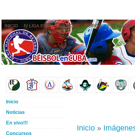
INICIO
IV LIGA ELITE
NOTICIAS
FOROS
PRONÓSTIC
Inicio
Noticias
En vivo!!!
Inicio
»
Imágene
Concursos