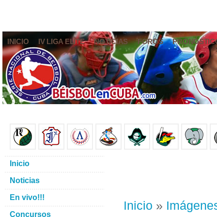
INICIO
IV LIGA ELITE
NOTICIAS
FOROS
PRONÓSTIC
Inicio
Noticias
En vivo!!!
Inicio
»
Imágene
Concursos