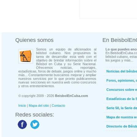
Quienes somos
En BeisbolE
Somos un equipo de aficionados al
Lo que puedes enco
béisbol cubano. Nos propusimos la
En BeisbolEnCuba.co
tarea de desarrollar esta web con el
béisbol cubano, estad
objetivo de brindar información sobre el
los juegos y más...
Béisbol en Cuba y su Serie Nacional.
Ofrecemos noticias, reportajes,
estadísticas, foros de debate, juegos online y mucho
Noticias del béisb
más... Constantemente buscamos mejorar y ampliar
nuestros servicios por lo que pronto publicaremos
Foros, opiniones, 
nuevas secciones en nuestra web como concursos
y otros entretenimientos.
Concursos sobre e
© copyright 2009 - 2026
BeisbolEnCuba.com
Estadísticas de la 
Inicio
|
Mapa del sitio
|
Contacto
Serie 50, la Serie d
Redes sociales:
Mapa de nuestra 
Directorio de Béi