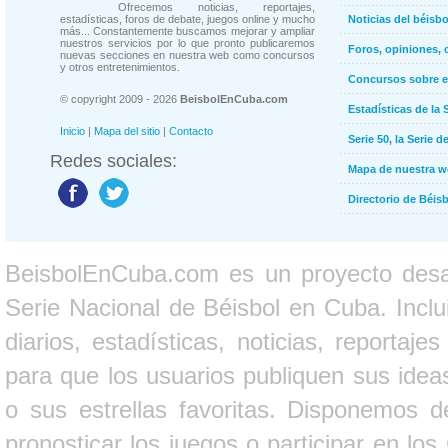
Ofrecemos noticias, reportajes,
estadísticas, foros de debate, juegos online y mucho
Noticias del béisb
más... Constantemente buscamos mejorar y ampliar
nuestros servicios por lo que pronto publicaremos
Foros, opiniones, 
nuevas secciones en nuestra web como concursos
y otros entretenimientos.
Concursos sobre e
© copyright 2009 - 2026
BeisbolEnCuba.com
Estadísticas de la 
Inicio
|
Mapa del sitio
|
Contacto
Serie 50, la Serie d
Redes sociales:
Mapa de nuestra 
Directorio de Béi
BeisbolEnCuba.com es un proyecto desarr
Serie Nacional de Béisbol en Cuba. Inclui
diarios, estadísticas, noticias, report
para que los usuarios publiquen sus ideas
o sus estrellas favoritas. Disponemos d
pronosticar los juegos o participar en lo