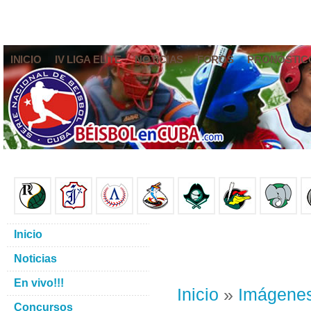
INICIO
IV LIGA ELITE
NOTICIAS
FOROS
PRONÓSTIC
Inicio
Noticias
En vivo!!!
Inicio
»
Imágene
Concursos