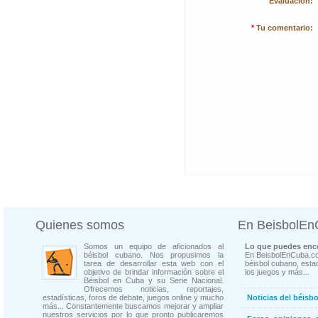
Evaluación:
*
Tu comentario:
Quienes somos
En BeisbolE
Somos un equipo de aficionados al
Lo que puedes enco
béisbol cubano. Nos propusimos la
En BeisbolEnCuba.co
tarea de desarrollar esta web con el
béisbol cubano, estad
objetivo de brindar información sobre el
los juegos y más...
Béisbol en Cuba y su Serie Nacional.
Ofrecemos noticias, reportajes,
estadísticas, foros de debate, juegos online y mucho
Noticias del béisb
más... Constantemente buscamos mejorar y ampliar
nuestros servicios por lo que pronto publicaremos