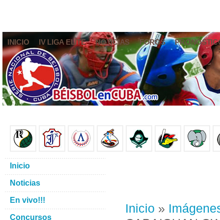
INICIO
IV LIGA ELITE
NOTICIAS
FOROS
PRONÓSTIC
Inicio
Noticias
En vivo!!!
Inicio
»
Imágene
Concursos