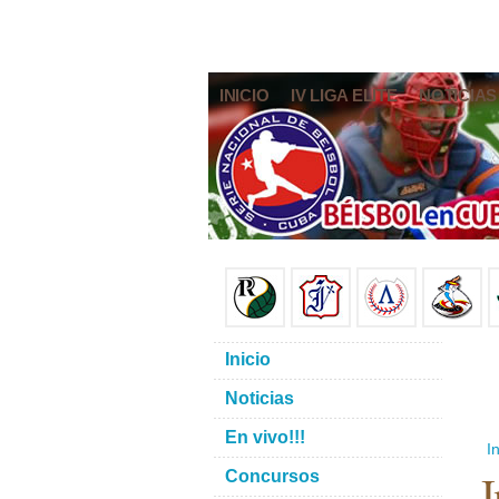
INICIO
IV LIGA ELITE
NOTICIAS
Inicio
Noticias
En vivo!!!
In
Concursos