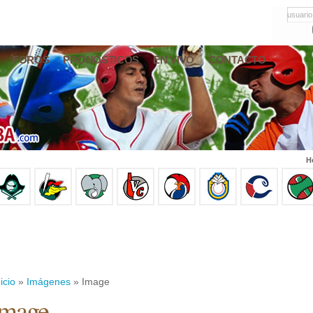
usuario
FOROS
PRONÓSTICOS
EN VIVO
CONTACTO
H
icio
»
Imágenes
» Image
Image