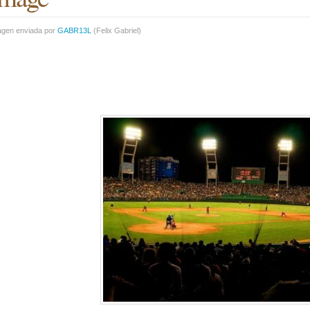
agen enviada por
GABR13L
(
Felix Gabriel
)