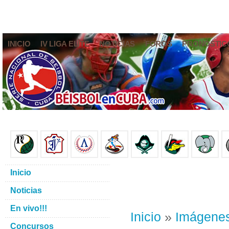
INICIO
IV LIGA ELITE
NOTICIAS
FOROS
PRONÓSTIC
Inicio
Noticias
En vivo!!!
Inicio
»
Imágene
Concursos