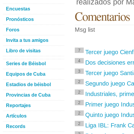
realizados por M
Encuestas
Comentarios
Pronósticos
Msg list
Foros
Invita a tus amigos
7
Libro de visitas
Tercer juego Cienf
4
Dos decisiones er
Series de Béisbol
3
Tercer juego Sant
Equipos de Cuba
2
Segundo juego Ca
Estadios de béisbol
2
Industriales, prim
Provincias de Cuba
2
Primer juego Indus
Reportajes
2
Quinto juego Indu
Artículos
2
Liga IBL: Frank C
Records