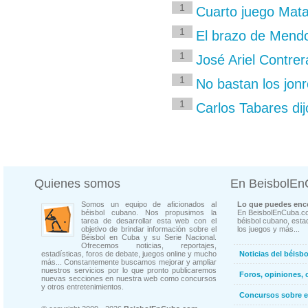
1
Cuarto juego Mata
1
El brazo de Mendo
1
José Ariel Contrer
1
No bastan los jon
1
Carlos Tabares dij
Quienes somos
En BeisbolE
Somos un equipo de aficionados al
Lo que puedes enco
béisbol cubano. Nos propusimos la
En BeisbolEnCuba.co
tarea de desarrollar esta web con el
béisbol cubano, estad
objetivo de brindar información sobre el
los juegos y más...
Béisbol en Cuba y su Serie Nacional.
Ofrecemos noticias, reportajes,
estadísticas, foros de debate, juegos online y mucho
Noticias del béisb
más... Constantemente buscamos mejorar y ampliar
nuestros servicios por lo que pronto publicaremos
Foros, opiniones, 
nuevas secciones en nuestra web como concursos
y otros entretenimientos.
Concursos sobre e