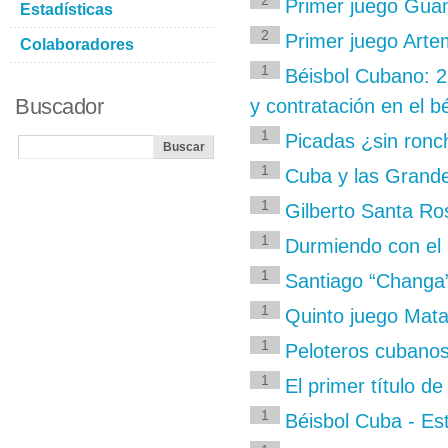
2
Primer juego Guan
Estadísticas
2
Primer juego Artem
Colaboradores
1
Béisbol Cubano: 2
Buscador
y contratación en el b
1
Picadas ¿sin ronc
1
Cuba y las Grande
1
Gilberto Santa Ro
1
Durmiendo con el
1
Santiago “Changa”
1
Quinto juego Mata
1
Peloteros cuban
1
El primer título de
1
Béisbol Cuba - Est