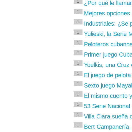
1
¿Por qué le llama
1
Mejores opciones 
1
Industriales: ¿Se 
1
Yulieski, la Serie
1
Peloteros cubanos
1
Primer juego Cuba
1
Yoelkis, una Cruz 
1
El juego de pelota
1
Sexto juego Mayab
1
El mismo cuento y
1
53 Serie Nacional 
1
Villa Clara sueña c
1
Bert Campanería, 