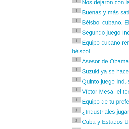
1
Nos dejaron con l
1
Buenas y más sati
1
Béisbol cubano. El
1
Segundo juego Ind
1
Equipo cubano rem
béisbol
1
Asesor de Obama: 
1
Suzuki ya se hace 
1
Quinto juego Indu
1
Víctor Mesa, el te
1
Equipo de tu pref
1
¿Industriales jug
1
Cuba y Estados Un