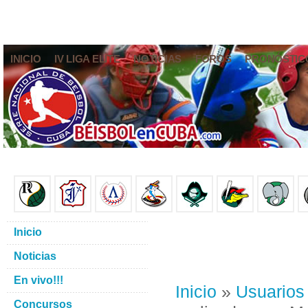
INICIO
IV LIGA ELITE
NOTICIAS
FOROS
PRONÓSTIC
Inicio
Noticias
En vivo!!!
Inicio
»
Usuarios
Concursos