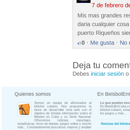
7 de febrero 
Mis mas grandes res
daria cualquier cosa
puerto Riqueños sie
0
·
Me gusta
·
No 
Deja tu coment
Debes
iniciar sesión
Quienes somos
En BeisbolE
Somos un equipo de aficionados al
Lo que puedes enco
béisbol cubano. Nos propusimos la
En BeisbolEnCuba.co
tarea de desarrollar esta web con el
béisbol cubano, estad
objetivo de brindar información sobre el
los juegos y más...
Béisbol en Cuba y su Serie Nacional.
Ofrecemos noticias, reportajes,
estadísticas, foros de debate, juegos online y mucho
Noticias del béisb
más... Constantemente buscamos mejorar y ampliar