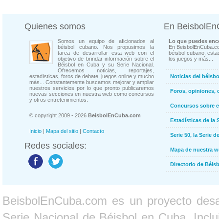
Quienes somos
En BeisbolE
Somos un equipo de aficionados al
Lo que puedes enco
béisbol cubano. Nos propusimos la
En BeisbolEnCuba.co
tarea de desarrollar esta web con el
béisbol cubano, estad
objetivo de brindar información sobre el
los juegos y más...
Béisbol en Cuba y su Serie Nacional.
Ofrecemos noticias, reportajes,
estadísticas, foros de debate, juegos online y mucho
Noticias del béisb
más... Constantemente buscamos mejorar y ampliar
nuestros servicios por lo que pronto publicaremos
Foros, opiniones, 
nuevas secciones en nuestra web como concursos
y otros entretenimientos.
Concursos sobre e
© copyright 2009 - 2026
BeisbolEnCuba.com
Estadísticas de la 
Inicio
|
Mapa del sitio
|
Contacto
Serie 50, la Serie d
Redes sociales:
Mapa de nuestra 
Directorio de Béi
BeisbolEnCuba.com es un proyecto desarr
Serie Nacional de Béisbol en Cuba. Inclui