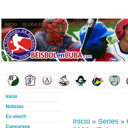
INICIO
IV LIGA ELITE
NOTICIAS
FOROS
PRONÓSTIC
Inicio
Noticias
En vivo!!!
Inicio
»
Series
»
Concursos