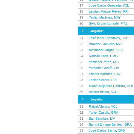
17
José Carlos Quesada
,
VCL
18
Leodán Manuel Reyes
,
PRI
19
Yadián Martínez
,
MAY
20
Silvio Bruno Iturralde
,
MTZ
#
Jugador
21
José Isais Grandales
,
SSP
22
Brander Guevara
,
ART
23
Alexander Vargas
,
CFG
24
Rodolfo Soris
,
CMG
25
Yamichel Pérez
,
MTZ
26
Yordanis García
,
IJV
27
Erisdel Martínez
,
CAV
28
Jenier álvarez
,
PRI
29
Michel Alejandro Cabrera
,
HOL
30
Alberto Bisset
,
SCU
#
Jugador
31
Raidel Alfonso
,
VCL
32
Yunier Castillo
,
GRA
33
Sair Sánchez
,
IJV
34
Sammi Enrique Benítez
,
GRA
35
José Carlos Sarria
,
CFG