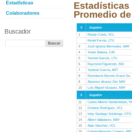
Estadísticas
Estadísticas
Promedio de 
Colaboradores
#
Jugador
Buscador
1
Randy Cueto
,
VCL
Keniel Ferráz
,
LTU
3
José Ignacio Bermudez
,
MAY
4
Yunier Batista
,
CAV
5
Yosmel Garcés
,
LTU
6
Raymond Figueredo
,
IND
7
Yunieski García
,
ART
8
Reemberto Barreto Grave De
,
9
Alyanser álvarez Del
,
MAY
10
Luís Miguel Vázquez
,
MAY
#
Jugador
11
Carlos Alberto Santiesteban
,
H
12
Osdany Rodríguez
,
VCL
13
Islay Santiago Sotolongo
,
CFG
14
Albert Valladares
,
MAY
15
Alain Sánchez
,
VCL
16
Gabriel Alejandro Cantero
,
PRI