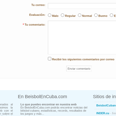
Tu correo:
Evaluación:
Malo
Regular
Normal
Bueno
E
*
Tu comentario:
Recibir los siguientes comentarios por correo
En BeisbolEnCuba.com
Sitios de i
onados al
Lo que puedes encontrar en nuestra web
BeisbolCuban
usimos la
En BeisbolEnCuba.com podrás encontrar noticias del
eb con el
béisbol cubano, estadísticas, records, resultados de
- Sit
INDER.cu
n sobre el
los juegos y más...