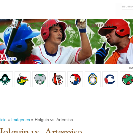
usuario
FOROS
PRONÓSTICOS
EN VIVO
CONTACTO
Ho
icio
»
Imágenes
» Holguin vs. Artemisa
olguin vs. Artemisa