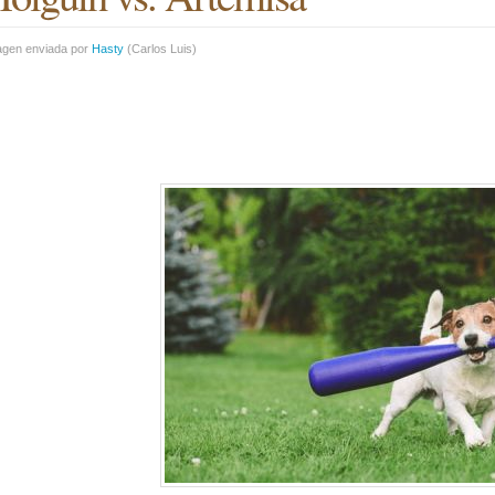
agen enviada por
Hasty
(
Carlos Luis
)