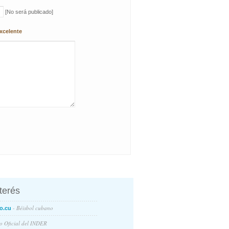
[No será publicado]
xcelente
nterés
- Béisbol cubano
o.cu
io Oficial del INDER