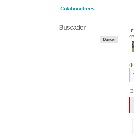
Colaboradores
Buscador
I
Ap
0
D