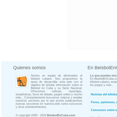
Quienes somos
En BeisbolE
Somos un equipo de aficionados al
Lo que puedes enco
béisbol cubano. Nos propusimos la
En BeisbolEnCuba.co
tarea de desarrollar esta web con el
béisbol cubano, estad
objetivo de brindar información sobre el
los juegos y más...
Béisbol en Cuba y su Serie Nacional.
Ofrecemos noticias, reportajes,
estadísticas, foros de debate, juegos online y mucho
Noticias del béisb
más... Constantemente buscamos mejorar y ampliar
nuestros servicios por lo que pronto publicaremos
Foros, opiniones, 
nuevas secciones en nuestra web como concursos
y otros entretenimientos.
Concursos sobre e
© copyright 2009 - 2026
BeisbolEnCuba.com