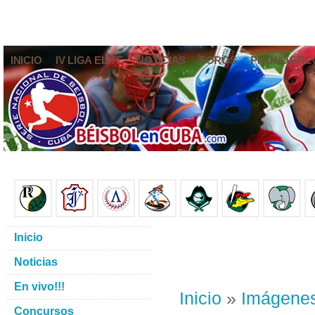
INICIO
IV LIGA ELITE
NOTICIAS
FOROS
PRONÓSTIC
Inicio
Noticias
En vivo!!!
Inicio
»
Imágene
Concursos