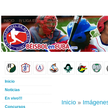
INICIO
IV LIGA ELITE
NOTICIAS
FOROS
PRONÓSTIC
Inicio
Noticias
En vivo!!!
Inicio
»
Imágene
Concursos