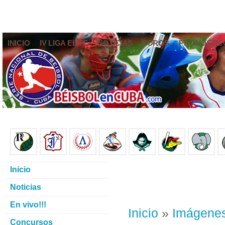
INICIO
IV LIGA ELITE
NOTICIAS
FOROS
PRONÓSTIC
Inicio
Noticias
En vivo!!!
Inicio
»
Imágene
Concursos