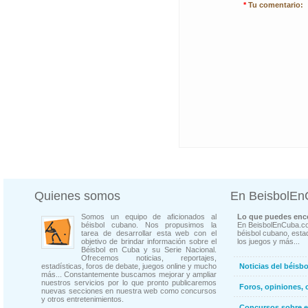
*
Tu comentario:
Quienes somos
En BeisbolE
Somos un equipo de aficionados al
Lo que puedes enco
béisbol cubano. Nos propusimos la
En BeisbolEnCuba.co
tarea de desarrollar esta web con el
béisbol cubano, estad
objetivo de brindar información sobre el
los juegos y más...
Béisbol en Cuba y su Serie Nacional.
Ofrecemos noticias, reportajes,
estadísticas, foros de debate, juegos online y mucho
Noticias del béisb
más... Constantemente buscamos mejorar y ampliar
nuestros servicios por lo que pronto publicaremos
Foros, opiniones, 
nuevas secciones en nuestra web como concursos
y otros entretenimientos.
Concursos sobre e