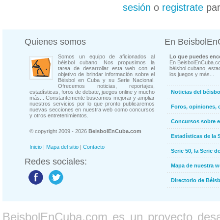
sesión
o
registrate
par
Quienes somos
En BeisbolE
Somos un equipo de aficionados al
Lo que puedes enco
béisbol cubano. Nos propusimos la
En BeisbolEnCuba.co
tarea de desarrollar esta web con el
béisbol cubano, estad
objetivo de brindar información sobre el
los juegos y más...
Béisbol en Cuba y su Serie Nacional.
Ofrecemos noticias, reportajes,
estadísticas, foros de debate, juegos online y mucho
Noticias del béisb
más... Constantemente buscamos mejorar y ampliar
nuestros servicios por lo que pronto publicaremos
Foros, opiniones, 
nuevas secciones en nuestra web como concursos
y otros entretenimientos.
Concursos sobre e
© copyright 2009 - 2026
BeisbolEnCuba.com
Estadísticas de la 
Inicio
|
Mapa del sitio
|
Contacto
Serie 50, la Serie d
Redes sociales:
Mapa de nuestra 
Directorio de Béi
BeisbolEnCuba.com es un proyecto desarr