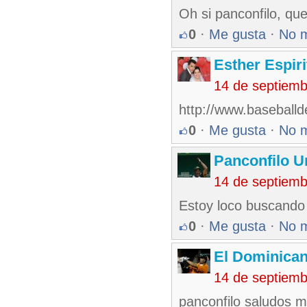
Oh si panconfilo, que
0
·
Me gusta
·
No 
Esther Espir
14 de septiem
http://www.baseball
0
·
Me gusta
·
No 
Panconfilo U
14 de septiem
Estoy loco buscando 
0
·
Me gusta
·
No 
El Dominica
14 de septiem
panconfilo saludos me