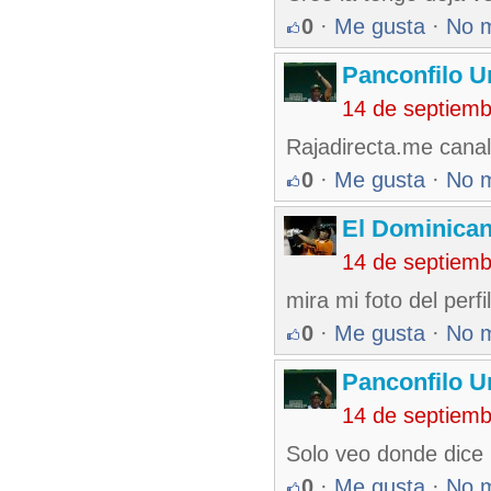
0
·
Me gusta
·
No 
Panconfilo U
14 de septiem
Rajadirecta.me canal
0
·
Me gusta
·
No 
El Dominica
14 de septiem
mira mi foto del perf
0
·
Me gusta
·
No 
Panconfilo U
14 de septiem
Solo veo donde dice 
0
·
Me gusta
·
No 