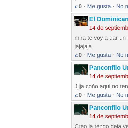
0
·
Me gusta
·
No 
El Dominica
14 de septiem
mira te voy a dar un
jajajaja
0
·
Me gusta
·
No 
Panconfilo U
14 de septiem
Jjjja cońo aqui no t
0
·
Me gusta
·
No 
Panconfilo U
14 de septiem
Creo la tengo deja ve