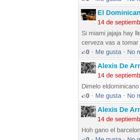
El Dominica
14 de septiem
Si miami jajaja hay l
cerveza vas a tomar 
0
·
Me gusta
·
No 
Alexis De A
14 de septiem
Dimelo eldominicano
0
·
Me gusta
·
No 
Alexis De A
14 de septiem
Hoh gano el barcelon
0
·
Me gusta
·
No 