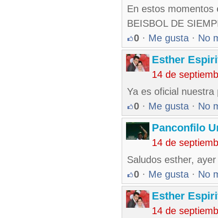
En estos momentos e
BEISBOL DE SIEMPRE
0
·
Me gusta
·
No 
Esther Espir
14 de septiem
Ya es oficial nuestr
0
·
Me gusta
·
No 
Panconfilo U
14 de septiem
Saludos esther, ayer 
0
·
Me gusta
·
No 
Esther Espir
14 de septiem