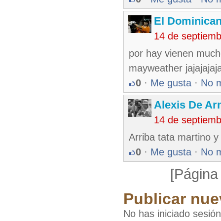
El Dominica
14 de septiem
por hay vienen much
mayweather jajajajaj
0
·
Me gusta
·
No 
Alexis De A
14 de septiem
Arriba tata martino y
0
·
Me gusta
·
No 
[Página
Publicar nue
No has iniciado sesió