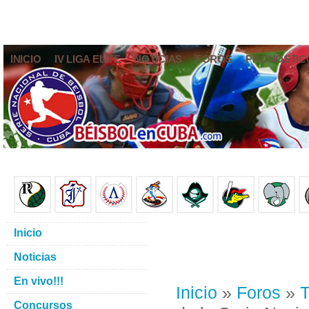
INICIO
IV LIGA ELITE
NOTICIAS
FOROS
PRONÓSTIC
Inicio
Noticias
En vivo!!!
Inicio
»
Foros
»
T
Concursos