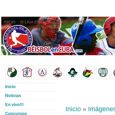
INICIO
IV LIGA ELITE
NOTICIAS
FOROS
PRONÓSTIC
Inicio
Noticias
En vivo!!!
Inicio
»
Imágene
Concursos