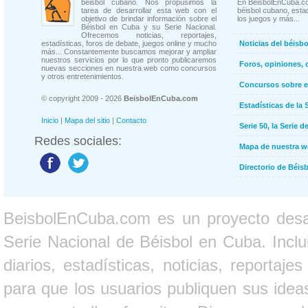
béisbol cubano. Nos propusimos la
En BeisbolEnCuba.co
tarea de desarrollar esta web con el
béisbol cubano, estad
objetivo de brindar información sobre el
los juegos y más...
Béisbol en Cuba y su Serie Nacional.
Ofrecemos noticias, reportajes,
estadísticas, foros de debate, juegos online y mucho
Noticias del béisb
más... Constantemente buscamos mejorar y ampliar
nuestros servicios por lo que pronto publicaremos
Foros, opiniones, 
nuevas secciones en nuestra web como concursos
y otros entretenimientos.
Concursos sobre e
© copyright 2009 - 2026
BeisbolEnCuba.com
Estadísticas de la 
Inicio
|
Mapa del sitio
|
Contacto
Serie 50, la Serie d
Redes sociales:
Mapa de nuestra 
Directorio de Béi
BeisbolEnCuba.com es un proyecto desarr
Serie Nacional de Béisbol en Cuba. Inclui
diarios, estadísticas, noticias, report
para que los usuarios publiquen sus ideas