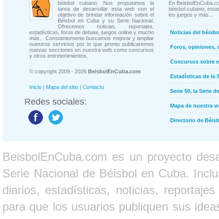
béisbol cubano. Nos propusimos la
En BeisbolEnCuba.co
tarea de desarrollar esta web con el
béisbol cubano, estad
objetivo de brindar información sobre el
los juegos y más...
Béisbol en Cuba y su Serie Nacional.
Ofrecemos noticias, reportajes,
estadísticas, foros de debate, juegos online y mucho
Noticias del béisb
más... Constantemente buscamos mejorar y ampliar
nuestros servicios por lo que pronto publicaremos
Foros, opiniones, 
nuevas secciones en nuestra web como concursos
y otros entretenimientos.
Concursos sobre e
© copyright 2009 - 2026
BeisbolEnCuba.com
Estadísticas de la 
Inicio
|
Mapa del sitio
|
Contacto
Serie 50, la Serie d
Redes sociales:
Mapa de nuestra 
Directorio de Béi
BeisbolEnCuba.com es un proyecto desarr
Serie Nacional de Béisbol en Cuba. Inclui
diarios, estadísticas, noticias, report
para que los usuarios publiquen sus ideas