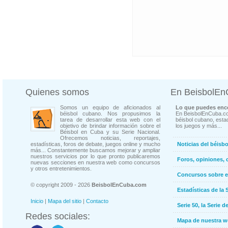
Quienes somos
En BeisbolE
Somos un equipo de aficionados al
Lo que puedes enco
béisbol cubano. Nos propusimos la
En BeisbolEnCuba.co
tarea de desarrollar esta web con el
béisbol cubano, estad
objetivo de brindar información sobre el
los juegos y más...
Béisbol en Cuba y su Serie Nacional.
Ofrecemos noticias, reportajes,
estadísticas, foros de debate, juegos online y mucho
Noticias del béisb
más... Constantemente buscamos mejorar y ampliar
nuestros servicios por lo que pronto publicaremos
Foros, opiniones, 
nuevas secciones en nuestra web como concursos
y otros entretenimientos.
Concursos sobre e
© copyright 2009 - 2026
BeisbolEnCuba.com
Estadísticas de la 
Inicio
|
Mapa del sitio
|
Contacto
Serie 50, la Serie d
Redes sociales:
Mapa de nuestra 