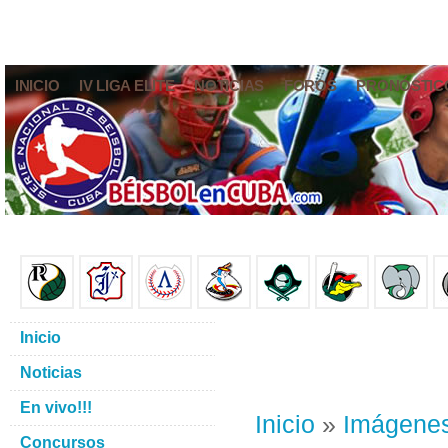
INICIO
IV LIGA ELITE
NOTICIAS
FOROS
PRONÓSTIC
Inicio
Noticias
En vivo!!!
Inicio
»
Imágene
Concursos