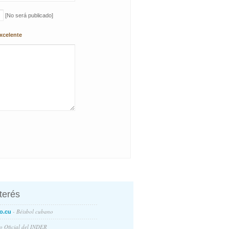
[No será publicado]
xcelente
nterés
- Béisbol cubano
o.cu
io Oficial del INDER