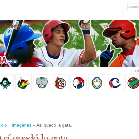
usuario
FOROS
PRONÓSTICOS
EN VIVO
CONTACTO
Ho
icio
»
Imágenes
» Así quedó la gata.
sí quedó la gata.