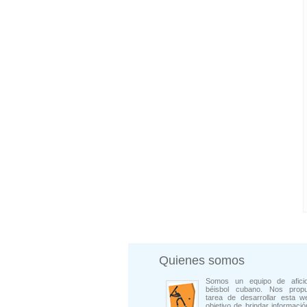
Quienes somos
Somos un equipo de afici
béisbol cubano. Nos prop
tarea de desarrollar esta w
objetivo de brindar informació