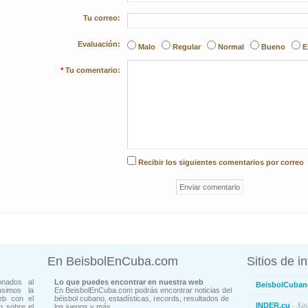
Tu correo:
Evaluación:
Malo
Regular
Normal
Bueno
E
*
Tu comentario:
Recibir los siguientes comentarios por correo
En BeisbolEnCuba.com
Sitios de i
onados al
Lo que puedes encontrar en nuestra web
BeisbolCuban
usimos la
En BeisbolEnCuba.com podrás encontrar noticias del
eb con el
béisbol cubano, estadísticas, records, resultados de
- Sit
INDER.cu
n sobre el
los juegos y más...