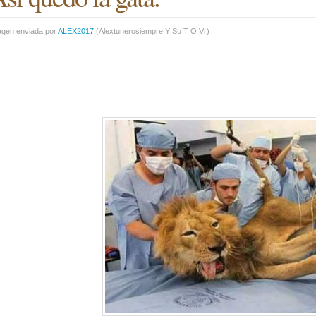
agen enviada por
ALEX2017
(
Alextunerosiempre Y Su T O Vr
)