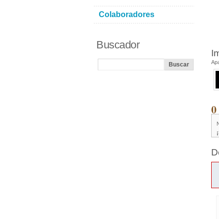
Colaboradores
Buscador
I
Ap
0
D