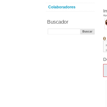
Colaboradores
I
Ap
Buscador
0
D