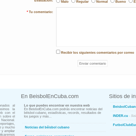
Evaluación:
Malo
Regular
Normal
Bueno
E
*
Tu comentario:
Recibir los siguientes comentarios por correo
En BeisbolEnCuba.com
Sitios de i
onados al
Lo que puedes encontrar en nuestra web
BeisbolCuban
usimos la
En BeisbolEnCuba.com podrás encontrar noticias del
eb con el
béisbol cubano, estadísticas, records, resultados de
- Sit
INDER.cu
n sobre el
los juegos y más...
Nacional.
ortajes,
FutbolClubEu
ne y mucho
Noticias del béisbol cubano
 y ampliar
blicaremos