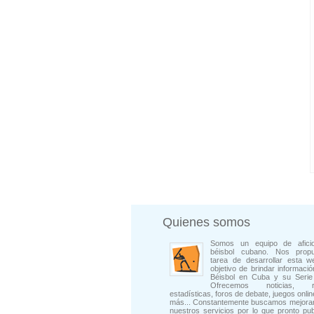
Quienes somos
Somos un equipo de afici
béisbol cubano. Nos prop
tarea de desarrollar esta w
objetivo de brindar informació
Béisbol en Cuba y su Serie 
Ofrecemos noticias, rep
estadísticas, foros de debate, juegos onli
más... Constantemente buscamos mejorar
nuestros servicios por lo que pronto pu