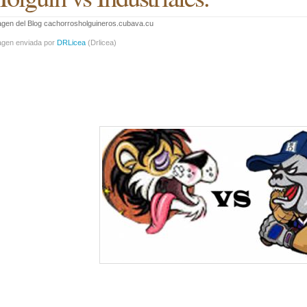
gen del Blog cachorrosholguineros.cubava.cu
agen enviada por
DRLicea
(
Drlicea
)