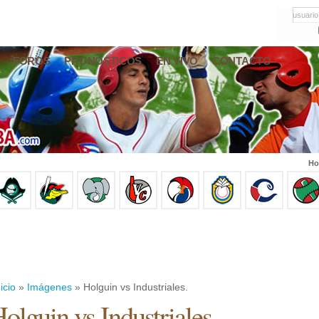
usuario
FOROS
PRONÓSTICOS
EN VIVO
CONTACTO
Ho
icio
»
Imágenes
» Holguin vs Industriales.
olguin vs Industriales.