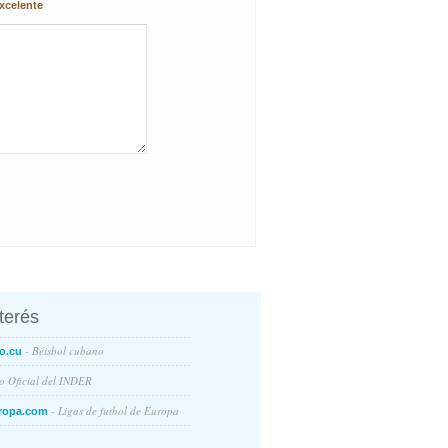
xcelente
nterés
- Béisbol cubano
o.cu
io Oficial del INDER
- Ligas de futbol de Europa
ropa.com