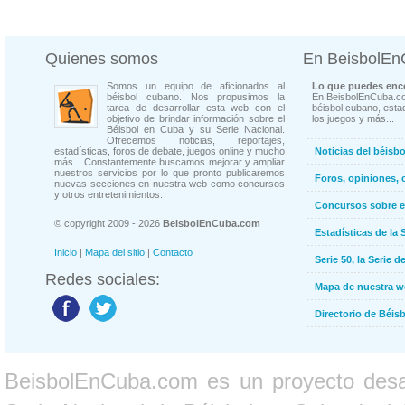
Quienes somos
En BeisbolE
Somos un equipo de aficionados al
Lo que puedes enco
béisbol cubano. Nos propusimos la
En BeisbolEnCuba.co
tarea de desarrollar esta web con el
béisbol cubano, estad
objetivo de brindar información sobre el
los juegos y más...
Béisbol en Cuba y su Serie Nacional.
Ofrecemos noticias, reportajes,
estadísticas, foros de debate, juegos online y mucho
Noticias del béisb
más... Constantemente buscamos mejorar y ampliar
nuestros servicios por lo que pronto publicaremos
Foros, opiniones, 
nuevas secciones en nuestra web como concursos
y otros entretenimientos.
Concursos sobre e
© copyright 2009 - 2026
BeisbolEnCuba.com
Estadísticas de la 
Inicio
|
Mapa del sitio
|
Contacto
Serie 50, la Serie d
Redes sociales:
Mapa de nuestra 
Directorio de Béi
BeisbolEnCuba.com es un proyecto desarr