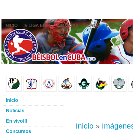
INICIO
IV LIGA ELITE
NOTICIAS
FOROS
PRONÓSTIC
Inicio
Noticias
En vivo!!!
Inicio
»
Imágene
Concursos