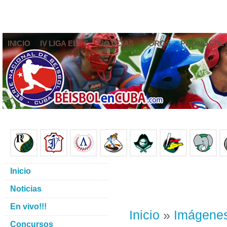
INICIO
IV LIGA ELITE
NOTICIAS
FOROS
PRONÓSTIC
Inicio
Noticias
En vivo!!!
Inicio
»
Imágene
Concursos