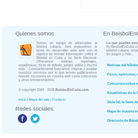
Quienes somos
En BeisbolE
Somos un equipo de aficionados al
Lo que puedes enco
béisbol cubano. Nos propusimos la
En BeisbolEnCuba.co
tarea de desarrollar esta web con el
béisbol cubano, estad
objetivo de brindar información sobre el
los juegos y más...
Béisbol en Cuba y su Serie Nacional.
Ofrecemos noticias, reportajes,
estadísticas, foros de debate, juegos online y mucho
Noticias del béisb
más... Constantemente buscamos mejorar y ampliar
nuestros servicios por lo que pronto publicaremos
Foros, opiniones, 
nuevas secciones en nuestra web como concursos
y otros entretenimientos.
Concursos sobre e
© copyright 2009 - 2026
BeisbolEnCuba.com
Estadísticas de la 
Inicio
|
Mapa del sitio
|
Contacto
Serie 50, la Serie d
Redes sociales:
Mapa de nuestra 
Directorio de Béi