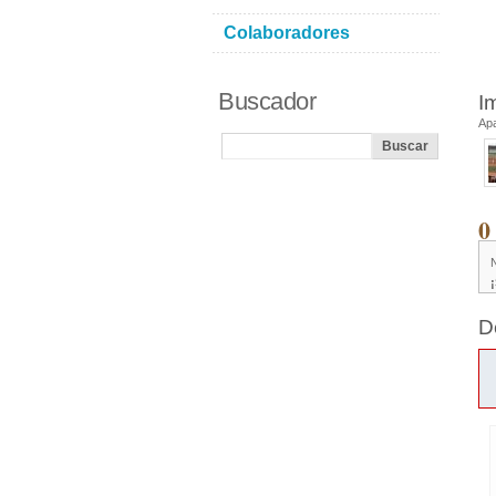
Colaboradores
Buscador
I
Ap
0
D