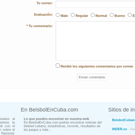
Tu correo:
Evaluación:
Malo
Regular
Normal
Bueno
E
*
Tu comentario:
Recibir los siguientes comentarios por correo
En BeisbolEnCuba.com
Sitios de i
onados al
Lo que puedes encontrar en nuestra web
BeisbolCuban
usimos la
En BeisbolEnCuba.com podrás encontrar noticias del
eb con el
béisbol cubano, estadísticas, records, resultados de
- Sit
INDER.cu
n sobre el
los juegos y más...
Nacional.