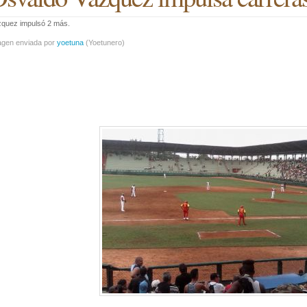
zquez impulsó 2 más.
agen enviada por
yoetuna
(
Yoetunero
)