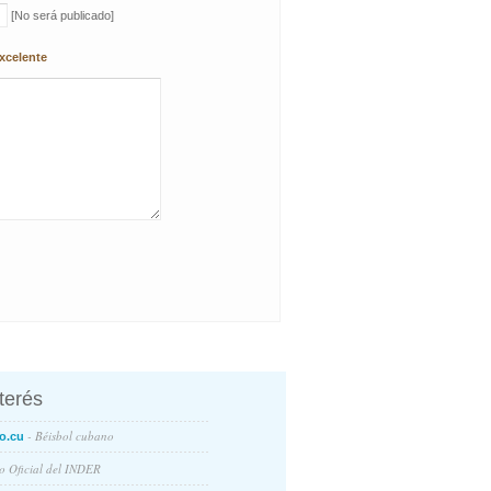
[No será publicado]
xcelente
nterés
- Béisbol cubano
o.cu
io Oficial del INDER