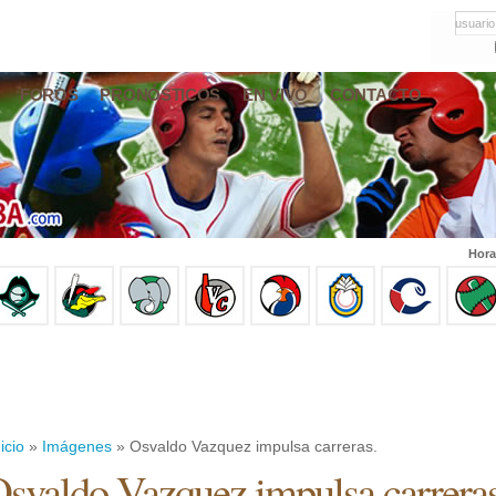
usuario
FOROS
PRONÓSTICOS
EN VIVO
CONTACTO
Hora
icio
»
Imágenes
» Osvaldo Vazquez impulsa carreras.
svaldo Vazquez impulsa carreras