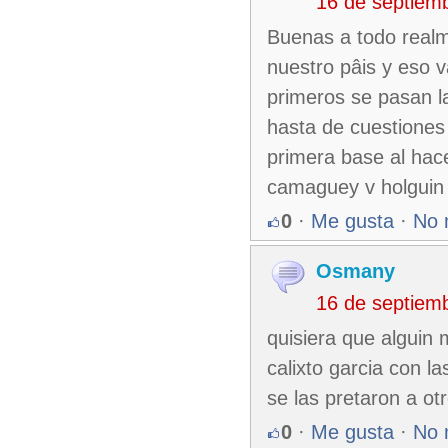
16 de septiem
Buenas a todo realm
nuestro pâis y eso 
primeros se pasan l
hasta de cuestiones
primera base al hace
camaguey v holguin
0
·
Me gusta
·
No 
Osmany
16 de septiem
quisiera que alguin
calixto garcia con la
se las pretaron a ot
0
·
Me gusta
·
No 