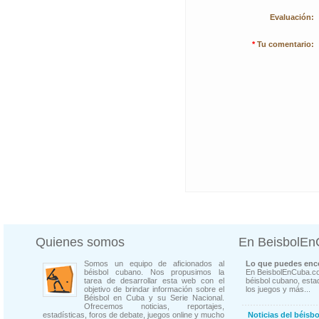
Evaluación:
*
Tu comentario:
Quienes somos
En BeisbolE
Somos un equipo de aficionados al
Lo que puedes enco
béisbol cubano. Nos propusimos la
En BeisbolEnCuba.co
tarea de desarrollar esta web con el
béisbol cubano, estad
objetivo de brindar información sobre el
los juegos y más...
Béisbol en Cuba y su Serie Nacional.
Ofrecemos noticias, reportajes,
estadísticas, foros de debate, juegos online y mucho
Noticias del béisb