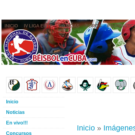
INICIO
IV LIGA ELITE
NOTICIAS
FOROS
PRONÓSTIC
Inicio
Noticias
En vivo!!!
Inicio
»
Imágene
Concursos