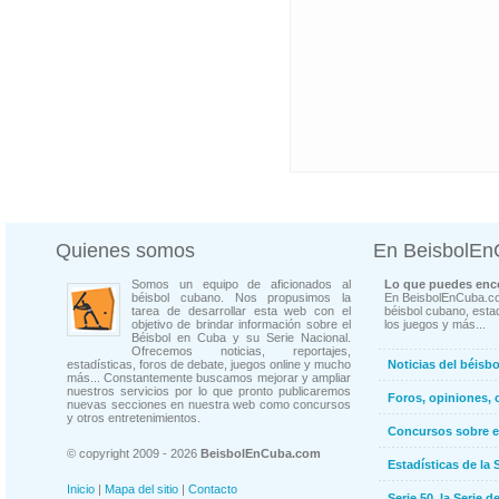
Quienes somos
En BeisbolE
Somos un equipo de aficionados al
Lo que puedes enco
béisbol cubano. Nos propusimos la
En BeisbolEnCuba.co
tarea de desarrollar esta web con el
béisbol cubano, estad
objetivo de brindar información sobre el
los juegos y más...
Béisbol en Cuba y su Serie Nacional.
Ofrecemos noticias, reportajes,
estadísticas, foros de debate, juegos online y mucho
Noticias del béisb
más... Constantemente buscamos mejorar y ampliar
nuestros servicios por lo que pronto publicaremos
Foros, opiniones, 
nuevas secciones en nuestra web como concursos
y otros entretenimientos.
Concursos sobre e
© copyright 2009 - 2026
BeisbolEnCuba.com
Estadísticas de la 
Inicio
|
Mapa del sitio
|
Contacto
Serie 50, la Serie d