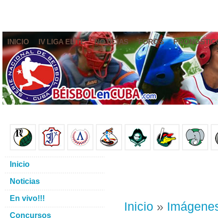
INICIO
IV LIGA ELITE
NOTICIAS
FOROS
PRONÓSTIC
Inicio
Noticias
En vivo!!!
Inicio
»
Imágene
Concursos