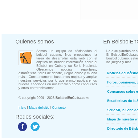
Quienes somos
En BeisbolE
Somos un equipo de aficionados al
Lo que puedes enco
béisbol cubano. Nos propusimos la
En BeisbolEnCuba.co
tarea de desarrollar esta web con el
béisbol cubano, estad
objetivo de brindar información sobre el
los juegos y más...
Béisbol en Cuba y su Serie Nacional.
Ofrecemos noticias, reportajes,
estadísticas, foros de debate, juegos online y mucho
Noticias del béisb
más... Constantemente buscamos mejorar y ampliar
nuestros servicios por lo que pronto publicaremos
Foros, opiniones, 
nuevas secciones en nuestra web como concursos
y otros entretenimientos.
Concursos sobre e
© copyright 2009 - 2026
BeisbolEnCuba.com
Estadísticas de la 
Inicio
|
Mapa del sitio
|
Contacto
Serie 50, la Serie d
Redes sociales:
Mapa de nuestra 
Directorio de Béi