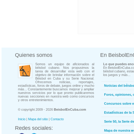
Quienes somos
En BeisbolE
Somos un equipo de aficionados al
Lo que puedes enco
béisbol cubano. Nos propusimos la
En BeisbolEnCuba.co
tarea de desarrollar esta web con el
béisbol cubano, estad
objetivo de brindar información sobre el
los juegos y más...
Béisbol en Cuba y su Serie Nacional.
Ofrecemos noticias, reportajes,
estadísticas, foros de debate, juegos online y mucho
Noticias del béisb
más... Constantemente buscamos mejorar y ampliar
nuestros servicios por lo que pronto publicaremos
Foros, opiniones, 
nuevas secciones en nuestra web como concursos
y otros entretenimientos.
Concursos sobre e
© copyright 2009 - 2026
BeisbolEnCuba.com
Estadísticas de la 
Inicio
|
Mapa del sitio
|
Contacto
Serie 50, la Serie d
Redes sociales:
Mapa de nuestra 