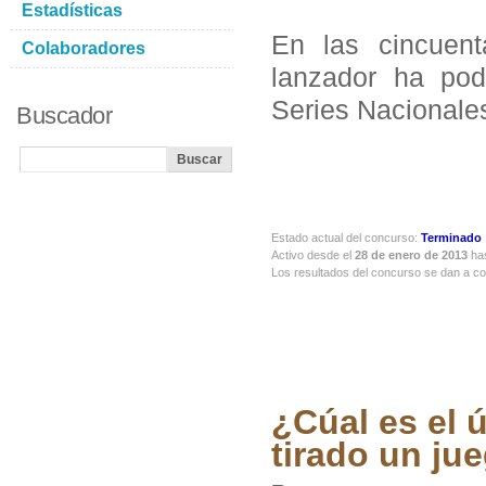
Estadísticas
En las cincuent
Colaboradores
lanzador ha pod
Series Nacionale
Buscador
Estado actual del concurso:
Terminado
Activo desde el
28 de enero de 2013
has
Los resultados del concurso se dan a c
¿Cúal es el 
tirado un ju