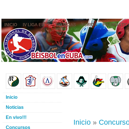
INICIO
IV LIGA ELITE
NOTICIAS
FOROS
PRONÓSTIC
Inicio
Noticias
En vivo!!!
Inicio
»
Concurs
Concursos