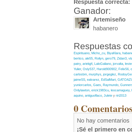
Respuesta correcta:
Ganador:
Artemiseño
habanero
Respuestas co
Espirituano
,
Micho_cu
,
BiyaKlara
,
haban
bertico
,
ale55
,
Roilyn
,
gero79
,
Zidan3
,
vl
patry
,
arielqj4
,
LaloGaliano
,
jorvalta
,
leste
Yulier
,
Osly537
,
Harold900902
,
Felix56
,
carlosbm
,
murphys
,
jorgeglez
,
RodoyGe
jaimeSS
,
ealvarez
,
EdSalMart
,
GATOAZ
yuniorcarlos
,
Gaes
,
Raymundo
,
Gunners
Onlylawton
,
erick1983cu
,
leocamaguey
,
aquino
,
antiguoflaco
,
Julete
y
riri2013
0 Comentarios
No hay comentarios
¡Sé el primero en 