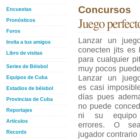
Concursos
Encuestas
Juego perfect
Pronósticos
Foros
Lanzar un jueg
Invita a tus amigos
conecten jits es b
Libro de visitas
para cualquier pi
Series de Béisbol
muy pocos puede
Lanzar un juego
Equipos de Cuba
es casi imposibl
Estadios de béisbol
días pues adem
Provincias de Cuba
no puede conced
Reportajes
ni su equipo
Artículos
errores. O se
Records
jugador contrario