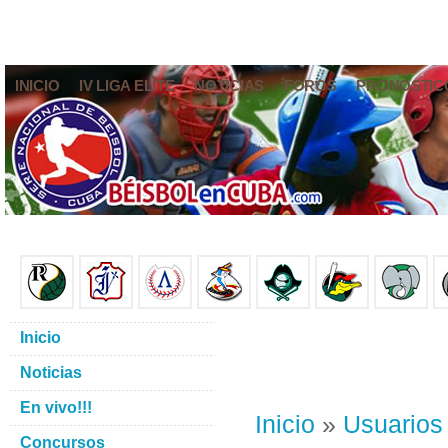
INICIO
IV LIGA ELITE
NOTICIAS
FOROS
PRONÓSTIC
Inicio
Noticias
En vivo!!!
Inicio
»
Usuarios
Concursos