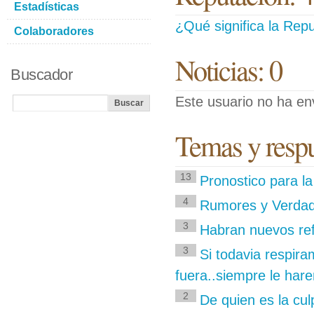
Estadísticas
¿Qué significa la Repu
Colaboradores
Noticias: 0
Buscador
Este usuario no ha env
Temas y respu
13
Pronostico para la
4
Rumores y Verda
3
Habran nuevos ref
3
Si todavia respir
fuera..siempre le hare
2
De quien es la cu