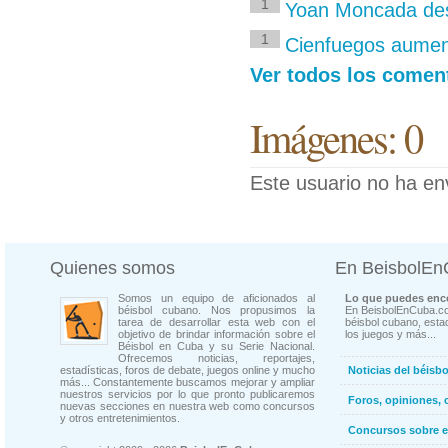
1
Yoan Moncada des
1
Cienfuegos aumen
Ver todos los coment
Imágenes: 0
Este usuario no ha en
Quienes somos
En BeisbolE
Somos un equipo de aficionados al
Lo que puedes enco
béisbol cubano. Nos propusimos la
En BeisbolEnCuba.co
tarea de desarrollar esta web con el
béisbol cubano, estad
objetivo de brindar información sobre el
los juegos y más...
Béisbol en Cuba y su Serie Nacional.
Ofrecemos noticias, reportajes,
estadísticas, foros de debate, juegos online y mucho
Noticias del béisb
más... Constantemente buscamos mejorar y ampliar
nuestros servicios por lo que pronto publicaremos
Foros, opiniones, 
nuevas secciones en nuestra web como concursos
y otros entretenimientos.
Concursos sobre e