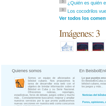
3
¿Quién es quién e
3
Los cocodrilos vue
Ver todos los coment
Imágenes: 3
Quienes somos
En BeisbolE
Somos un equipo de aficionados al
Lo que puedes enco
béisbol cubano. Nos propusimos la
En BeisbolEnCuba.co
tarea de desarrollar esta web con el
béisbol cubano, estad
objetivo de brindar información sobre el
los juegos y más...
Béisbol en Cuba y su Serie Nacional.
Ofrecemos noticias, reportajes,
estadísticas, foros de debate, juegos online y mucho
Noticias del béisb
más... Constantemente buscamos mejorar y ampliar
nuestros servicios por lo que pronto publicaremos
Foros, opiniones, 
nuevas secciones en nuestra web como concursos