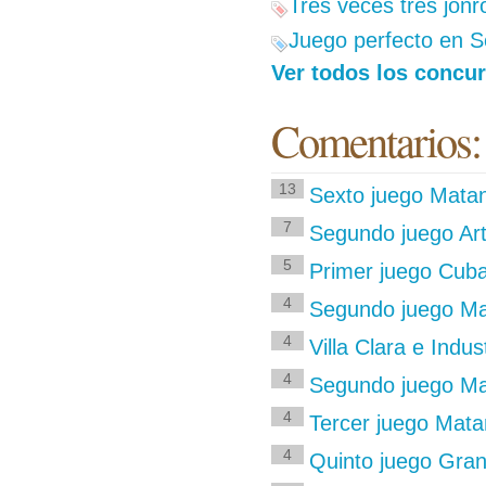
Tres veces tres jon
Juego perfecto en S
Ver todos los concur
Comentarios:
13
Sexto juego Matan
7
Segundo juego Art
5
Primer juego Cub
4
Segundo juego M
4
Villa Clara e Indu
4
Segundo juego M
4
Tercer juego Mat
4
Quinto juego Gra