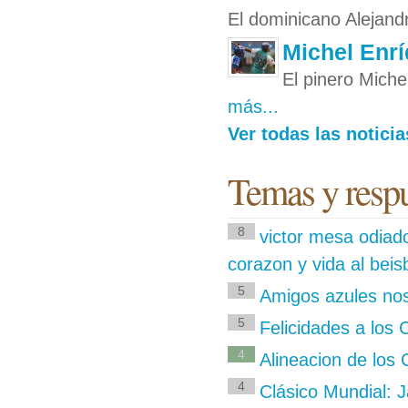
El dominicano Alejand
Michel Enr
El pinero Miche
más...
Ver todas las notici
Temas y respu
8
victor mesa odiad
corazon y vida al bei
5
Amigos azules no
5
Felicidades a los
4
Alineacion de los 
4
Clásico Mundial: 