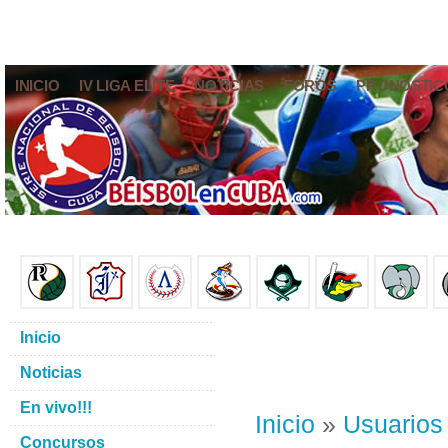
INICIO
IV LIGA ELITE
NOTICIAS
FOROS
PRONÓSTIC
Inicio
Noticias
En vivo!!!
Inicio
»
Usuarios
Concursos