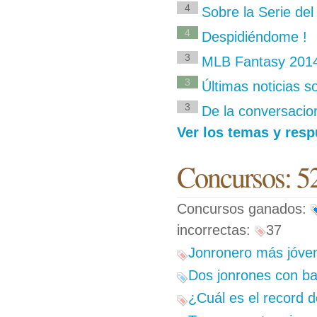
4
Sobre la Serie del
4
Despidiéndome !
3
MLB Fantasy 2014
3
Últimas noticias so
3
De la conversacion
Ver los temas y resp
Concursos: 5
Concursos ganados:
incorrectas:
37
Jonronero más jóven
Dos jonrones con ba
¿Cuál es el record 