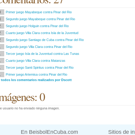
9
Primer juego Mayabeque contra Pinar del Rio
3
Segundo juego Mayabeque contra Pinar del Rio
2
Segundo juego Holguin contra Pinar del Rio
2
Cuarto juego Villa Clara contra Isla de la Juventud
2
Segundo juego Santiago de Cuba contra Pinar del Rio
1
Segundo juego Villa Clara contra Pinar del Rio
1
Tercer juego Isla de la Juventud contra Las Tunas
1
Cuarto juego Villa Clara contra Matanzas
1
Tercer juego Santi Spiritus contra Pinar del Rio
1
Primer juego Artemisa contra Pinar del Rio
r todos los comentarios realizados por Dscott
mágenes: 0
e usuario no ha enviado ninguna imagen.
En BeisbolEnCuba.com
Sitios de i