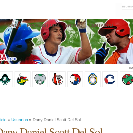
usuario
FOROS
PRONÓSTICOS
EN VIVO
CONTACTO
Ho
icio
»
Usuarios
» Dany Daniel Scott Del Sol
any Daniel Scott Del Sol