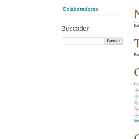
N
Colaboradores
Est
Buscador
T
Est
C
Co
Ve
C