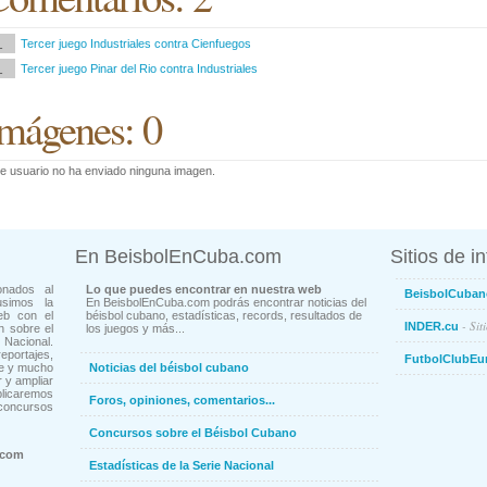
1
Tercer juego Industriales contra Cienfuegos
1
Tercer juego Pinar del Rio contra Industriales
mágenes: 0
e usuario no ha enviado ninguna imagen.
En BeisbolEnCuba.com
Sitios de i
onados al
Lo que puedes encontrar en nuestra web
BeisbolCuban
usimos la
En BeisbolEnCuba.com podrás encontrar noticias del
eb con el
béisbol cubano, estadísticas, records, resultados de
- Sit
INDER.cu
n sobre el
los juegos y más...
Nacional.
ortajes,
FutbolClubEu
ne y mucho
Noticias del béisbol cubano
 y ampliar
blicaremos
Foros, opiniones, comentarios...
concursos
Concursos sobre el Béisbol Cubano
.com
Estadísticas de la Serie Nacional