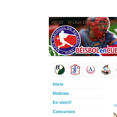
INICIO
IV LIGA ELITE
NOTICIAS
Inicio
Noticias
En vivo!!!
In
Concursos