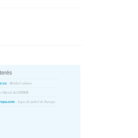
nterés
- Béisbol cubano
o.cu
io Oficial del INDER
- Ligas de futbol de Europa
ropa.com