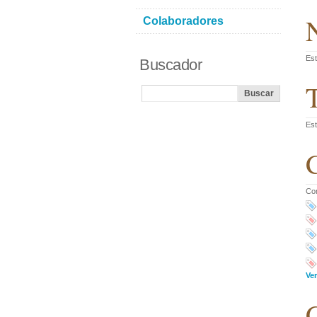
N
Colaboradores
Est
Buscador
T
Est
C
Co
Ve
C