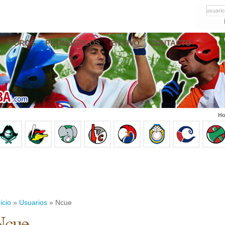
usuario
FOROS
PRONÓSTICOS
EN VIVO
CONTACTO
Ho
icio
»
Usuarios
» Ncue
Ncue