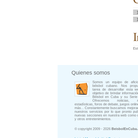
I
Est
Quienes somos
Somos un equipo de afici
béisbol cubano. Nos prop
tarea de desarrollar esta w
objetivo de brindar informació
Béisbol en Cuba y su Serie 
Ofrecemos noticias, rep
estadísticas, foros de debate, juegos onli
más... Constantemente buscamos mejorar
nuestros servicios por lo que pronto pu
nuevas secciones en nuestra web como 
y otros entretenimientos.
© copyright 2009 - 2026
BeisbolEnCuba