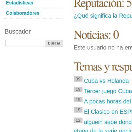
Reputación: 
Estadísticas
Colaboradores
¿Qué significa la Repu
Noticias: 0
Buscador
Este usuario no ha env
Temas y respu
39
Cuba vs Holanda
19
Tercer juego Cuba
19
A pocas horas del
15
El Clasico en ESP
12
alguein sabe dond
etapa de la serie naci