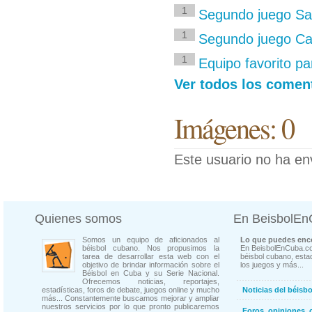
1
Segundo juego Sa
1
Segundo juego C
1
Equipo favorito pa
Ver todos los comen
Imágenes: 0
Este usuario no ha en
Quienes somos
En BeisbolE
Somos un equipo de aficionados al
Lo que puedes enco
béisbol cubano. Nos propusimos la
En BeisbolEnCuba.co
tarea de desarrollar esta web con el
béisbol cubano, estad
objetivo de brindar información sobre el
los juegos y más...
Béisbol en Cuba y su Serie Nacional.
Ofrecemos noticias, reportajes,
estadísticas, foros de debate, juegos online y mucho
Noticias del béisb
más... Constantemente buscamos mejorar y ampliar
nuestros servicios por lo que pronto publicaremos
Foros, opiniones, 