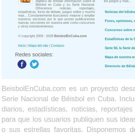
objetivo de brindar información sobre el
los juegos y más...
Béisbol en Cuba y su Serie Nacional.
Ofrecemos noticias, reportajes,
estadísticas, foros de debate, juegos online y mucho
Noticias del béisb
más... Constantemente buscamos mejorar y ampliar
nuestros servicios por lo que pronto publicaremos
Foros, opiniones, 
nuevas secciones en nuestra web como concursos
y otros entretenimientos.
Concursos sobre e
© copyright 2009 - 2026
BeisbolEnCuba.com
Estadísticas de la 
Inicio
|
Mapa del sitio
|
Contacto
Serie 50, la Serie d
Redes sociales:
Mapa de nuestra 
Directorio de Béi
BeisbolEnCuba.com es un proyecto desarr
Serie Nacional de Béisbol en Cuba. Inclui
diarios, estadísticas, noticias, report
para que los usuarios publiquen sus ideas
o sus estrellas favoritas. Disponemos d