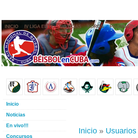
INICIO
IV LIGA ELITE
NOTICIAS
FOROS
PRONÓSTIC
Inicio
Noticias
En vivo!!!
Inicio
»
Usuarios
Concursos