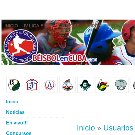
INICIO
IV LIGA ELITE
NOTICIAS
FOROS
PRONÓSTIC
Inicio
Noticias
En vivo!!!
Inicio
»
Usuarios
Concursos