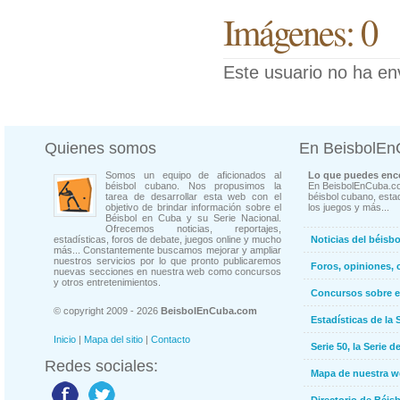
Imágenes: 0
Este usuario no ha en
Quienes somos
En BeisbolE
Somos un equipo de aficionados al
Lo que puedes enco
béisbol cubano. Nos propusimos la
En BeisbolEnCuba.co
tarea de desarrollar esta web con el
béisbol cubano, estad
objetivo de brindar información sobre el
los juegos y más...
Béisbol en Cuba y su Serie Nacional.
Ofrecemos noticias, reportajes,
estadísticas, foros de debate, juegos online y mucho
Noticias del béisb
más... Constantemente buscamos mejorar y ampliar
nuestros servicios por lo que pronto publicaremos
Foros, opiniones, 
nuevas secciones en nuestra web como concursos
y otros entretenimientos.
Concursos sobre e
© copyright 2009 - 2026
BeisbolEnCuba.com
Estadísticas de la 
Inicio
|
Mapa del sitio
|
Contacto
Serie 50, la Serie d
Redes sociales:
Mapa de nuestra 