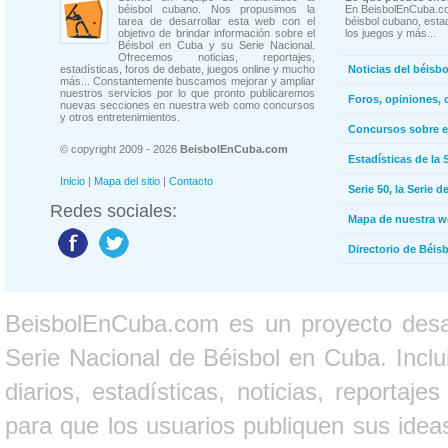
béisbol cubano. Nos propusimos la
En BeisbolEnCuba.co
tarea de desarrollar esta web con el
béisbol cubano, estad
objetivo de brindar información sobre el
los juegos y más...
Béisbol en Cuba y su Serie Nacional.
Ofrecemos noticias, reportajes,
estadísticas, foros de debate, juegos online y mucho
Noticias del béisb
más... Constantemente buscamos mejorar y ampliar
nuestros servicios por lo que pronto publicaremos
Foros, opiniones, 
nuevas secciones en nuestra web como concursos
y otros entretenimientos.
Concursos sobre e
© copyright 2009 - 2026
BeisbolEnCuba.com
Estadísticas de la 
Inicio
|
Mapa del sitio
|
Contacto
Serie 50, la Serie d
Redes sociales:
Mapa de nuestra 
Directorio de Béi
BeisbolEnCuba.com es un proyecto desarr
Serie Nacional de Béisbol en Cuba. Inclui
diarios, estadísticas, noticias, report
para que los usuarios publiquen sus ideas