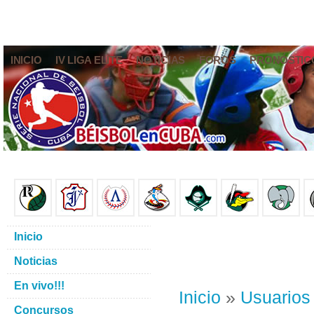
INICIO
IV LIGA ELITE
NOTICIAS
FOROS
PRONÓSTIC
Inicio
Noticias
En vivo!!!
Inicio
»
Usuarios
Concursos