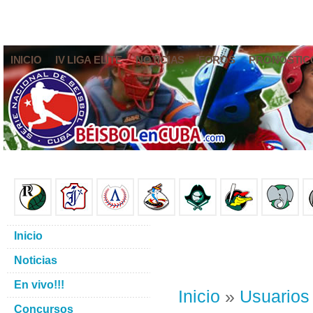
INICIO
IV LIGA ELITE
NOTICIAS
FOROS
PRONÓSTIC
Inicio
Noticias
En vivo!!!
Inicio
»
Usuarios
Concursos