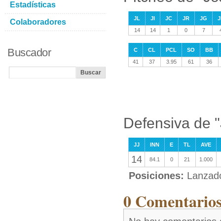
Estadísticas
JL
JI
JC
JR
JG
J
Colaboradores
14
14
1
0
7
Buscador
C
CL
PCL
SO
BB
41
37
3.95
61
36
Defensiva de 
JJ
INN
E
TL
AVE
14
84.1
0
21
1.000
Posiciones:
Lanzad
0 Comentarios