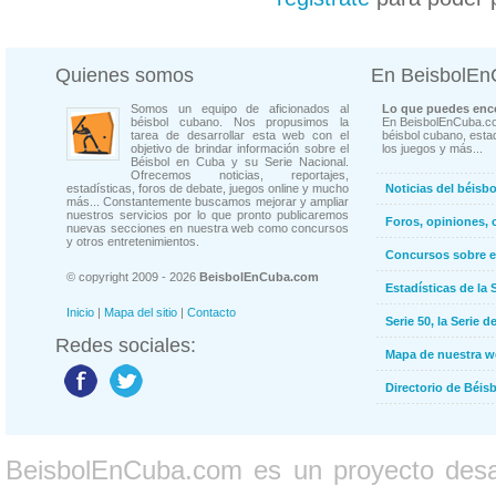
Quienes somos
En BeisbolE
Somos un equipo de aficionados al
Lo que puedes enco
béisbol cubano. Nos propusimos la
En BeisbolEnCuba.co
tarea de desarrollar esta web con el
béisbol cubano, estad
objetivo de brindar información sobre el
los juegos y más...
Béisbol en Cuba y su Serie Nacional.
Ofrecemos noticias, reportajes,
estadísticas, foros de debate, juegos online y mucho
Noticias del béisb
más... Constantemente buscamos mejorar y ampliar
nuestros servicios por lo que pronto publicaremos
Foros, opiniones, 
nuevas secciones en nuestra web como concursos
y otros entretenimientos.
Concursos sobre e
© copyright 2009 - 2026
BeisbolEnCuba.com
Estadísticas de la 
Inicio
|
Mapa del sitio
|
Contacto
Serie 50, la Serie d
Redes sociales:
Mapa de nuestra 
Directorio de Béi
BeisbolEnCuba.com es un proyecto desarr