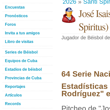
2026
»
Santi Spir
Encuestas
José Isa
Pronósticos
Spiritus
)
Foros
Invita a tus amigos
Jugador de Béisbol
de
Libro de visitas
Series de Béisbol
Equipos de Cuba
Estadios de béisbol
64 Serie Nac
Provincias de Cuba
Estadísticas
Reportajes
Rodríguez" e
Artículos
Records
Pitcheo de "Jo