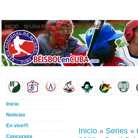
INICIO
IV LIGA ELITE
NOTICIAS
FOROS
PRONÓSTIC
Inicio
Noticias
En vivo!!!
Inicio
»
Series
»
Concursos