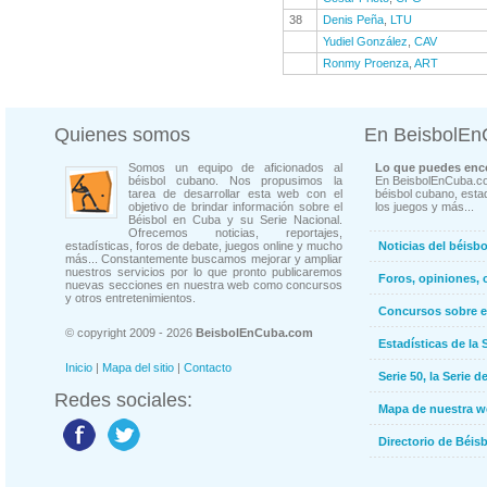
38
Denis Peña
,
LTU
Yudiel González
,
CAV
Ronmy Proenza
,
ART
Quienes somos
En BeisbolE
Somos un equipo de aficionados al
Lo que puedes enco
béisbol cubano. Nos propusimos la
En BeisbolEnCuba.co
tarea de desarrollar esta web con el
béisbol cubano, estad
objetivo de brindar información sobre el
los juegos y más...
Béisbol en Cuba y su Serie Nacional.
Ofrecemos noticias, reportajes,
estadísticas, foros de debate, juegos online y mucho
Noticias del béisb
más... Constantemente buscamos mejorar y ampliar
nuestros servicios por lo que pronto publicaremos
Foros, opiniones, 
nuevas secciones en nuestra web como concursos
y otros entretenimientos.
Concursos sobre e
© copyright 2009 - 2026
BeisbolEnCuba.com
Estadísticas de la 
Inicio
|
Mapa del sitio
|
Contacto
Serie 50, la Serie d
Redes sociales:
Mapa de nuestra 
Directorio de Béi