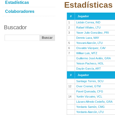
Estadísticas
Estadísticas
Colaboradores
#
Jugador
1
Lisbán Correa
,
IND
Buscador
2
Rafael Viñales
,
LTU
3
Yaser Julio González
,
PRI
Dennis Laza
,
MAY
5
Yosvani Alarcón
,
LTU
6
Osvaldo Vázquez
,
CAV
7
Willian Luis
,
MTZ
Guillermo José Avilés
,
GRA
Yeison Pacheco
,
HOL
Dayán García
,
ART
#
Jugador
Santiago Torres
,
SCU
12
Over Cremet
,
GTM
Pavel Quesada
,
CFG
14
Yurién Vizcaino
,
VCL
Lázaro Alfredo Cedeño
,
GRA
Yordanis Samón
,
CMG
Yordanis Alarcón
,
LTU