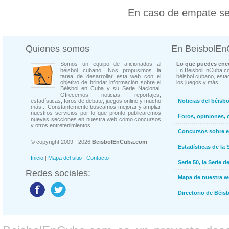
En caso de empate se
Quienes somos
En BeisbolE
Somos un equipo de aficionados al
Lo que puedes enco
béisbol cubano. Nos propusimos la
En BeisbolEnCuba.co
tarea de desarrollar esta web con el
béisbol cubano, estad
objetivo de brindar información sobre el
los juegos y más...
Béisbol en Cuba y su Serie Nacional.
Ofrecemos noticias, reportajes,
estadísticas, foros de debate, juegos online y mucho
Noticias del béisb
más... Constantemente buscamos mejorar y ampliar
nuestros servicios por lo que pronto publicaremos
Foros, opiniones, 
nuevas secciones en nuestra web como concursos
y otros entretenimientos.
Concursos sobre e
© copyright 2009 - 2026
BeisbolEnCuba.com
Estadísticas de la 
Inicio
|
Mapa del sitio
|
Contacto
Serie 50, la Serie d
Redes sociales:
Mapa de nuestra 
Directorio de Béi