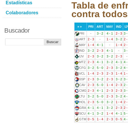
Estadísticas
Tabla de enf
contra todos
Colaboradores
» »
PRI
ART
MAY
IND
IJ
Buscador
PRI
-
3 - 2
4 - 1
2 - 3
3 -
ART
2 - 3
-
1 - 4
3 - 2
2 -
MAY
1 - 4
4 - 1
-
1 - 4
2 -
IND
3 - 2
2 - 3
4 - 1
-
3 -
IJV
2 - 3
3 - 2
3 - 2
2 - 3
-
MTZ
2 - 3
4 - 1
3 - 2
4 - 1
4 -
CFG
3 - 2
5 - 0
2 - 3
3 - 2
4 -
VCL
1 - 4
2 - 3
2 - 3
1 - 4
1 -
SSP
2 - 3
3 - 2
2 - 3
3 - 2
3 -
CAV
2 - 3
5 - 0
1 - 4
2 - 3
2 -
CMG
2 - 3
4 - 1
2 - 3
2 - 3
3 -
LTU
3 - 2
5 - 0
2 - 3
3 - 2
4 -
HOL
2 - 3
5 - 0
3 - 2
1 - 4
2 -
GRA
4 - 1
4 - 1
3 - 2
2 - 3
2 -
SCU
4 - 1
3 - 2
1 - 4
4 - 1
5 -
GTM
0 - 5
1 - 4
2 - 3
0 - 5
4 -