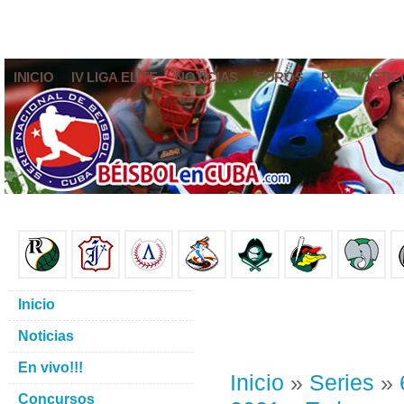
INICIO
IV LIGA ELITE
NOTICIAS
FOROS
PRONÓSTIC
Inicio
Noticias
En vivo!!!
Inicio
»
Series
»
Concursos