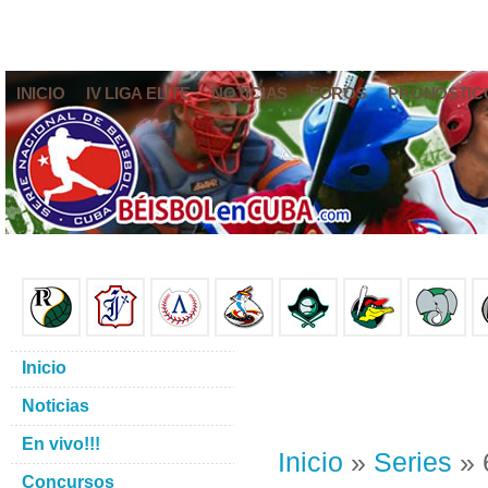
INICIO
IV LIGA ELITE
NOTICIAS
FOROS
PRONÓSTIC
Inicio
Noticias
En vivo!!!
Inicio
»
Series
» 
Concursos