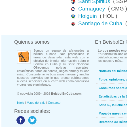
Santi Spiritus
( SSP
Camaguey
( CMG )
Holguin
( HOL )
Santiago de Cuba
(
Quienes somos
En BeisbolE
Somos un equipo de aficionados al
Lo que puedes enco
béisbol cubano. Nos propusimos la
En BeisbolEnCuba.co
tarea de desarrollar esta web con el
béisbol cubano, estad
objetivo de brindar información sobre el
los juegos y más...
Béisbol en Cuba y su Serie Nacional.
Ofrecemos noticias, reportajes,
estadísticas, foros de debate, juegos online y mucho
Noticias del béisb
más... Constantemente buscamos mejorar y ampliar
nuestros servicios por lo que pronto publicaremos
Foros, opiniones, 
nuevas secciones en nuestra web como concursos
y otros entretenimientos.
Concursos sobre e
© copyright 2009 - 2026
BeisbolEnCuba.com
Estadísticas de la 
Inicio
|
Mapa del sitio
|
Contacto
Serie 50, la Serie d
Redes sociales:
Mapa de nuestra 
Directorio de Béi