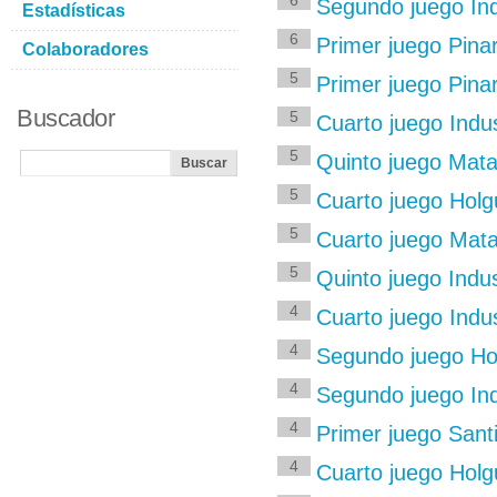
6
Segundo juego Ind
Estadísticas
6
Primer juego Pina
Colaboradores
5
Primer juego Pinar
Buscador
5
Cuarto juego Indus
5
Quinto juego Mata
5
Cuarto juego Holgu
5
Cuarto juego Mata
5
Quinto juego Indus
4
Cuarto juego Indus
4
Segundo juego Hol
4
Segundo juego Indu
4
Primer juego Sant
4
Cuarto juego Holgu