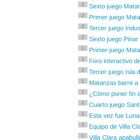
2
Sexto juego Matan
2
Primer juego Mata
2
Tercer juego Indus
2
Sexto juego Pinar 
1
Primer juego Mata
1
Foro interactivo d
1
Tercer juego Isla
1
Matanzas barre a 
1
¿Cómo poner fin a 
1
Cuarto juego Sant
1
Esta vez fue Luna
1
Equipo de Villa Cl
1
Villa Clara apabul