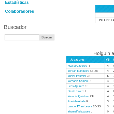
Estadísticas
Colaboradores
ISLA DE L
Buscador
Holguin a
Jugadores
VB
Maikel Caceres
RF
4
Yordan Manduley
SS-2B
4
Yunior Paumier
3B
5
Yordanis Samon
D
4
Leris Aguilera
1B
4
Geidis Soler
LF
4
Yoannis Quintana
CF
4
Franklin Aballe
R
3
Laindel Efren Leyva
2B-SS
3
Yusmel Velazquez
L
0