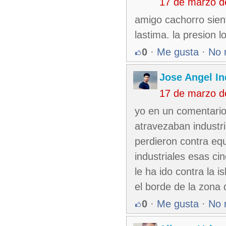
17 de marzo d
amigo cachorro sien
lastima. la presion 
0
·
Me gusta
·
No 
Jose Angel In
17 de marzo d
yo en un comentario 
atravezaban industri
perdieron contra eq
industriales esas ci
le ha ido contra la 
el borde de la zona d
0
·
Me gusta
·
No 