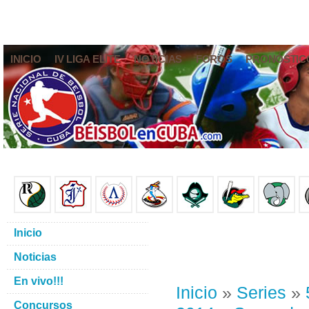
INICIO
IV LIGA ELITE
NOTICIAS
FOROS
PRONÓSTIC
Inicio
Noticias
En vivo!!!
Inicio
»
Series
»
Concursos