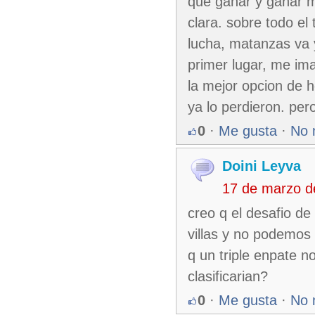
que ganar y ganar m
clara. sobre todo el 
lucha, matanzas va y
primer lugar, me im
la mejor opcion de h
ya lo perdieron. per
0
·
Me gusta
·
No 
Doini Leyva
17 de marzo d
creo q el desafio de
villas y no podemos 
q un triple enpate no
clasificarian?
0
·
Me gusta
·
No 