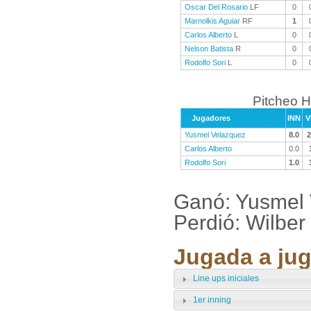
Oscar Del Rosario
LF
0
Marnolkis Aguiar
RF
1
Carlos Alberto
L
0
Nelson Batista
R
0
Rodolfo Sori
L
0
Pitcheo H
Jugadores
INN
V
Yusmel Velazquez
8.0
2
Carlos Alberto
0.0
Rodolfo Sori
1.0
Ganó: Yusmel 
Perdió: Wilbe
Jugada a jug
Line ups iniciales
1er inning