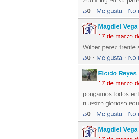
2do ining en su part
0
·
Me gusta
·
No 
Magdiel Vega
17 de marzo d
Wilber perez frente
0
·
Me gusta
·
No 
Elcido Reyes
17 de marzo d
pongamos todos ent
nuestro glorioso eq
0
·
Me gusta
·
No 
Magdiel Vega