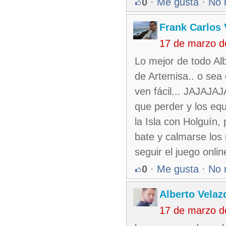
0
·
Me gusta
·
No 
Frank Carlos 
17 de marzo d
Lo mejor de todo Alb
de Artemisa.. o sea 
ven fácil... JAJAJA
que perder y los eq
la Isla con Holguín,
bate y calmarse los
seguir el juego onli
0
·
Me gusta
·
No 
Alberto Velaz
17 de marzo d