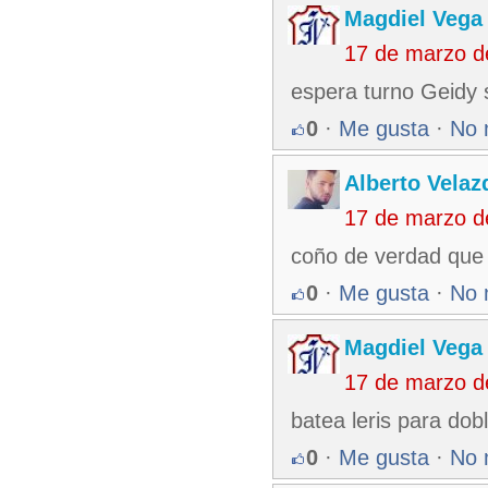
Magdiel Vega
17 de marzo d
espera turno Geidy 
0
·
Me gusta
·
No 
Alberto Velaz
17 de marzo d
coño de verdad que 
0
·
Me gusta
·
No 
Magdiel Vega
17 de marzo d
batea leris para do
0
·
Me gusta
·
No 