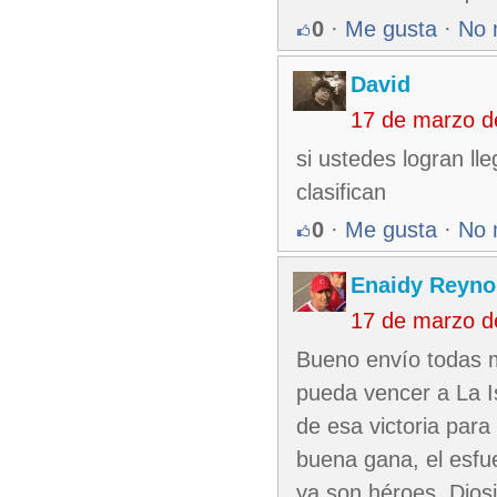
0
·
Me gusta
·
No 
David
17 de marzo d
si ustedes logran lle
clasifican
0
·
Me gusta
·
No 
Enaidy Reyno
17 de marzo d
Bueno envío todas m
pueda vencer a La I
de esa victoria para
buena gana, el esfu
ya son héroes. Diosi