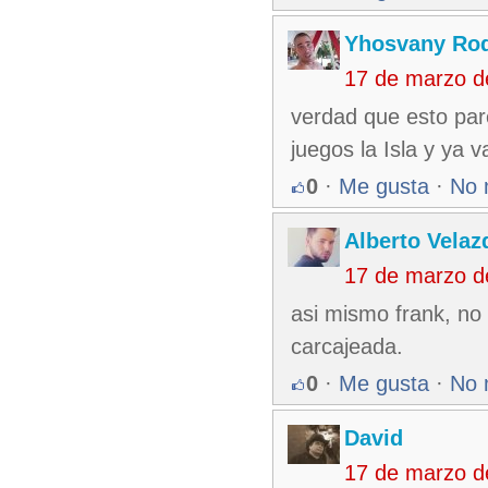
Yhosvany Rod
17 de marzo d
verdad que esto par
juegos la Isla y ya 
0
·
Me gusta
·
No 
Alberto Velaz
17 de marzo d
asi mismo frank, no 
carcajeada.
0
·
Me gusta
·
No 
David
17 de marzo d