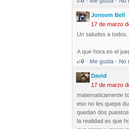
0
·
Me gusta
·
No 
Jonsom Bell
17 de marzo d
Un saludos a todos.
A que hora es el ju
0
·
Me gusta
·
No 
David
17 de marzo d
matematicamente tod
eso no les quepa du
quedan dos puestos 
la realidad es que ho