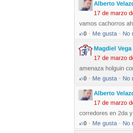
Alberto Velaz
17 de marzo d
vamos cachorros ah
0
·
Me gusta
·
No 
Magdiel Vega
17 de marzo d
amenaza holguin co
0
·
Me gusta
·
No 
Alberto Velaz
17 de marzo d
corredores en 2da y
0
·
Me gusta
·
No 