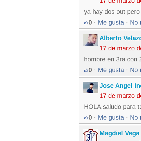
17 de marzo d
ya hay dos out pero
0
·
Me gusta
·
No 
Alberto Velaz
17 de marzo d
hombre en 3ra con 2 
0
·
Me gusta
·
No 
Jose Angel In
17 de marzo d
HOLA,saludo para t
0
·
Me gusta
·
No 
Magdiel Vega