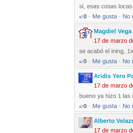
si, esas cosas locas
0
·
Me gusta
·
No 
Magdiel Vega
17 de marzo d
se acabó el ining, 1
0
·
Me gusta
·
No 
Aridis Yero P
17 de marzo d
bueno ya hizo 1 las 
0
·
Me gusta
·
No 
Alberto Velaz
17 de marzo d