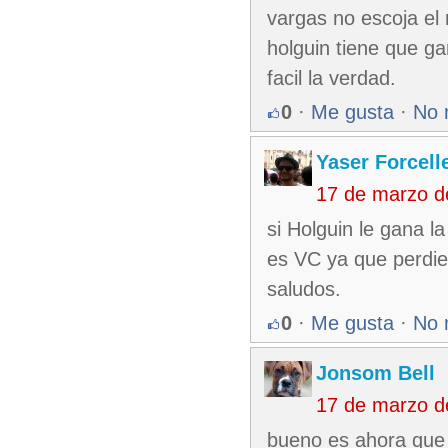
vargas no escoja el 
holguin tiene que ga
facil la verdad.
0
·
Me gusta
·
No 
Yaser Forcell
17 de marzo d
si Holguin le gana l
es VC ya que perdier
saludos.
0
·
Me gusta
·
No 
Jonsom Bell
17 de marzo d
bueno es ahora que