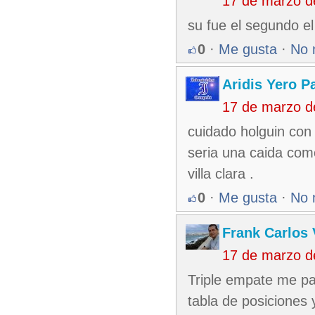
17 de marzo d
su fue el segundo el
0
·
Me gusta
·
No 
Aridis Yero P
17 de marzo d
cuidado holguin con
seria una caida como
villa clara .
0
·
Me gusta
·
No 
Frank Carlos 
17 de marzo d
Triple empate me par
tabla de posiciones 