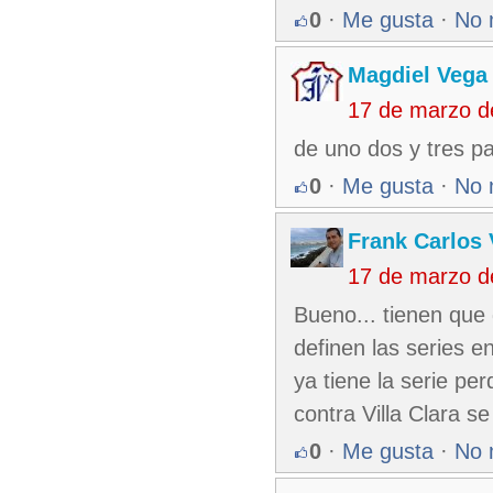
0
·
Me gusta
·
No 
Magdiel Vega
17 de marzo d
de uno dos y tres par
0
·
Me gusta
·
No 
Frank Carlos 
17 de marzo d
Bueno... tienen que g
definen las series e
ya tiene la serie per
contra Villa Clara 
0
·
Me gusta
·
No 