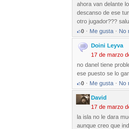
ahora van delante lo
descanso de ese tur
otro jugador??? sal
0
·
Me gusta
·
No 
Doini Leyva
17 de marzo d
no danel tiene prob
ese puesto se lo ga
0
·
Me gusta
·
No 
David
17 de marzo d
la isla no le dara m
aunque creo que indu