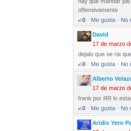
hay que mandar pal 
offensivamente
0
·
Me gusta
·
No 
David
17 de marzo d
dejalo que se ria qu
0
·
Me gusta
·
No 
Alberto Velaz
17 de marzo d
frank por RR lo esta
0
·
Me gusta
·
No 
Aridis Yero P