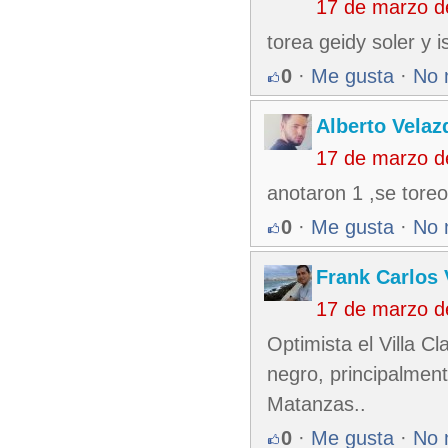
17 de marzo d
torea geidy soler y 
0
·
Me gusta
·
No 
Alberto Velaz
17 de marzo d
anotaron 1 ,se tore
0
·
Me gusta
·
No 
Frank Carlos 
17 de marzo d
Optimista el Villa C
negro, principalmen
Matanzas..
0
·
Me gusta
·
No 