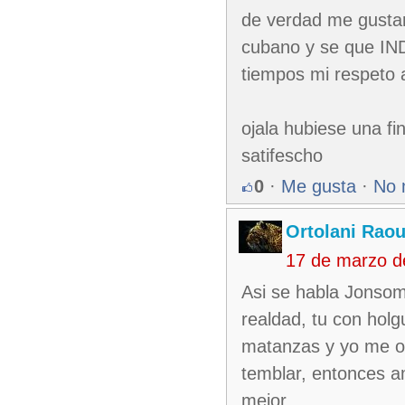
de verdad me gustari
cubano y se que IN
tiempos mi respeto a
ojala hubiese una fi
satifescho
0
·
Me gusta
·
No 
Ortolani Raou
17 de marzo d
Asi se habla Jonsom
realdad, tu con holgu
matanzas y yo me o
temblar, entonces a
mejor.