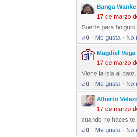
Banga Wanke
17 de marzo d
Suerte para holguin 
0
·
Me gusta
·
No 
Magdiel Vega
17 de marzo d
Viene la isla al bate
0
·
Me gusta
·
No 
Alberto Velaz
17 de marzo d
cuando no haces te 
0
·
Me gusta
·
No 