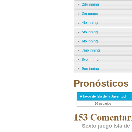
2do inning
3er inning
4to inning
5to inning
6to inning
7mo inning
8vo inning
9no inning
Pronósticos 
A favor de Isla de la Juventud
30
usuarios
153 Comentari
Sexto juego Isla de