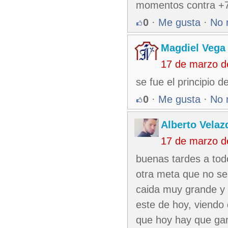
momentos contra +72 
0
·
Me gusta
·
No 
Magdiel Vega
17 de marzo d
se fue el principio d
0
·
Me gusta
·
No 
Alberto Velaz
17 de marzo d
buenas tardes a tod
otra meta que no se
caida muy grande y 
este de hoy, viendo 
que hoy hay que ga