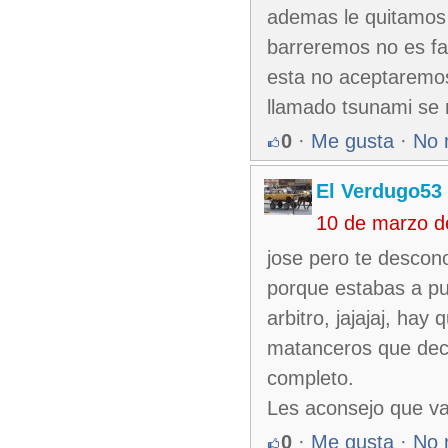
ademas le quitamos e
barreremos no es fa
esta no aceptaremos 
llamado tsunami se 
0
·
Me gusta
·
No 
El Verdugo53
10 de marzo d
jose pero te descono
porque estabas a pu
arbitro, jajajaj, ha
matanceros que decía
completo.
Les aconsejo que va
0
·
Me gusta
·
No 