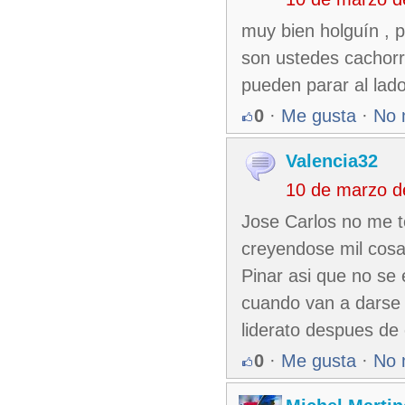
muy bien holguín , 
son ustedes cachorr
pueden parar al lado
0
·
Me gusta
·
No 
Valencia32
10 de marzo d
Jose Carlos no me t
creyendose mil cosas
Pinar asi que no se 
cuando van a darse 
liderato despues de 
0
·
Me gusta
·
No 