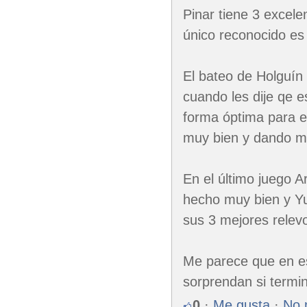
Pinar tiene 3 excele
único reconocido es 
El bateo de Holguí
cuando les dije qe e
forma óptima para e
muy bien y dando m
En el último juego A
hecho muy bien y Yu
sus 3 mejores relev
Me parece que en est
sorprendan si termin
0
·
Me gusta
·
No 