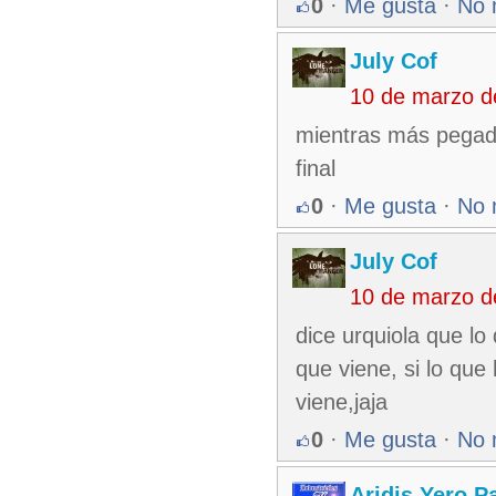
0
·
Me gusta
·
No 
July Cof
10 de marzo d
mientras más pegadi
final
0
·
Me gusta
·
No 
July Cof
10 de marzo d
dice urquiola que lo
que viene, si lo que
viene,jaja
0
·
Me gusta
·
No 
Aridis Yero P