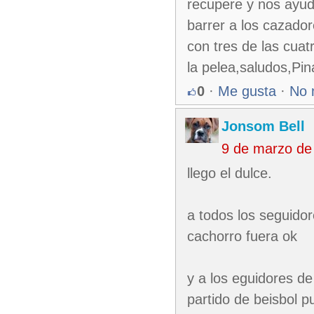
recupere y nos ayud
barrer a los cazado
con tres de las cuat
la pelea,saludos,Pi
0
·
Me gusta
·
No 
Jonsom Bell
9 de marzo de
llego el dulce.
a todos los seguido
cachorro fuera ok
y a los eguidores d
partido de beisbol p