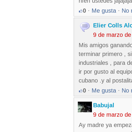
rifen ustedes jajaja
0
·
Me gusta
·
No 
Elier Colls A
9 de marzo de
Mis amigos ganando 
terminar primero , s
industriales , para 
ir por gusto al equi
cubano .y al postal
0
·
Me gusta
·
No 
Babujal
9 de marzo de
Ay madre ya empeza