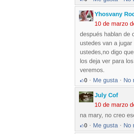
Yhosvany Rod
10 de marzo d
después hablan de cr
ustedes van a juga
ustedes,no digo que
los deja ver para l
veremos.
0
·
Me gusta
·
No 
July Cof
10 de marzo d
na mary, no creo es
0
·
Me gusta
·
No 