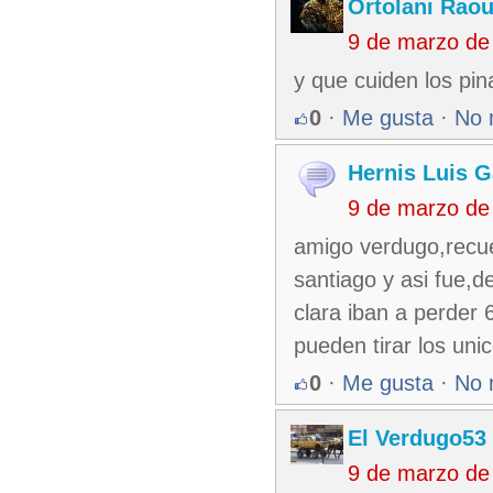
Ortolani Raou
9 de marzo de
y que cuiden los pin
0
·
Me gusta
·
No 
Hernis Luis G
9 de marzo de
amigo verdugo,recue
santiago y asi fue,de
clara iban a perder 
pueden tirar los uni
0
·
Me gusta
·
No 
El Verdugo53
9 de marzo de