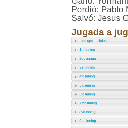
Ganó: Yormani
Perdió: Pablo 
Salvó: Jesus G
Jugada a jug
Line ups iniciales
1er inning
2do inning
3er inning
4to inning
5to inning
6to inning
7mo inning
8vo inning
9no inning