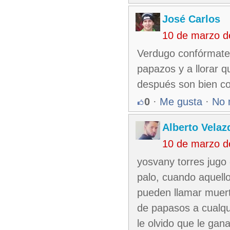
José Carlos
10 de marzo d
Verdugo confórmate 
papazos y a llorar 
después son bien c
0
·
Me gusta
·
No 
Alberto Velaz
10 de marzo d
yosvany torres jugo 
palo, cuando aquello
pueden llamar muert
de papasos a cualqu
le olvido que le gan