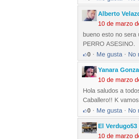
Alberto Velaz
10 de marzo d
bueno esto no sera u
PERRO ASESINO.
0
·
Me gusta
·
No 
Yanara Gonza
10 de marzo d
Hola saludos a todos
Caballero!! K vamos 
0
·
Me gusta
·
No 
El Verdugo53
10 de marzo d