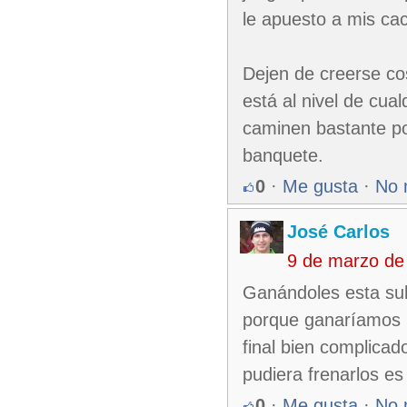
le apuesto a mis ca
Dejen de creerse co
está al nivel de cua
caminen bastante po
banquete.
0
·
Me gusta
·
No 
José Carlos
9 de marzo de
Ganándoles esta sub
porque ganaríamos la
final bien complicad
pudiera frenarlos es
0
·
Me gusta
·
No 