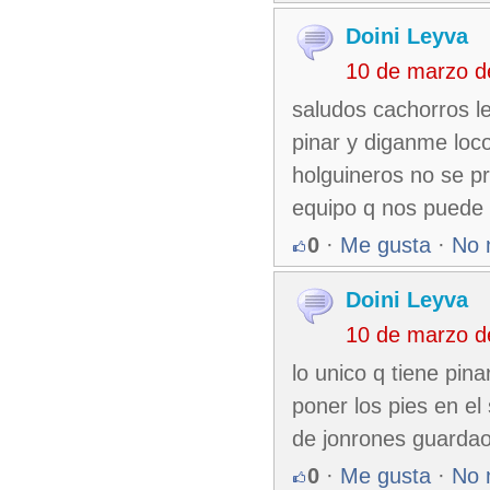
Doini Leyva
10 de marzo d
saludos cachorros l
pinar y diganme loco
holguineros no se pre
equipo q nos puede s
0
·
Me gusta
·
No 
Doini Leyva
10 de marzo d
lo unico q tiene pin
poner los pies en el 
de jonrones guardao 
0
·
Me gusta
·
No 