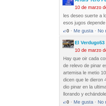
10 de marzo d
les deseo suerte a 
esos jugos depende l
0
·
Me gusta
·
No 
El Verdugo53
10 de marzo d
Hay que oir cada co
de relevo de pinar 
artemisa le metio 10
dicen que le dieron 
dio pinar en la ulti
llorando y echándole 
0
·
Me gusta
·
No 