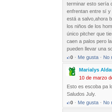
terminar esto sería 
enfrentan entre sí y
está a salvo,ahora 
los niños de los hom
único pitcher que ti
caen a palos pero l
pueden llevar una s
0
·
Me gusta
·
No 
Marialys Alda
10 de marzo d
Esto es escoba pa lo
Saludos July.
0
·
Me gusta
·
No 