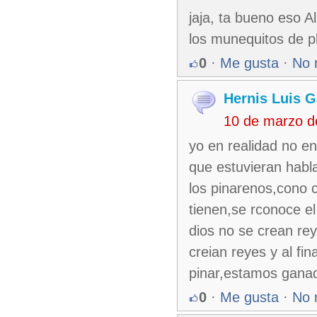
jaja, ta bueno eso A
los munequitos de plu
0
·
Me gusta
·
No 
Hernis Luis G
10 de marzo d
yo en realidad no en
que estuvieran habla
los pinarenos,cono 
tienen,se rconoce el
dios no se crean rey
creian reyes y al fi
pinar,estamos ganado
0
·
Me gusta
·
No 