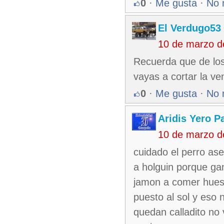
0
·
Me gusta
·
No 
El Verdugo53
10 de marzo d
Recuerda que de los
vayas a cortar la ve
0
·
Me gusta
·
No 
Aridis Yero P
10 de marzo d
cuidado el perro ase
a holguin porque gan
jamon a comer hueso
puesto al sol y eso 
quedan calladito no