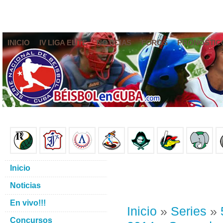
INICIO
IV LIGA ELITE
NOTICIAS
FOROS
PRONÓSTIC
Inicio
Noticias
En vivo!!!
Inicio
»
Series
»
Concursos