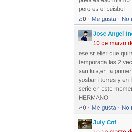
pues es eso mismo lo
pero es el beisbol
0
·
Me gusta
·
No 
Jose Angel In
10 de marzo d
ese sr elier que quir
temporada las 2 vece
san luis,en la prime
yosbani torres y en
serie en este momen
HERMANO"
0
·
Me gusta
·
No 
July Cof
10 de marzo d