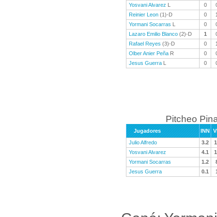
Yosvani Alvarez
L
0
Reinier Leon
(1)-D
0
Yormani Socarras
L
0
Lazaro Emilio Blanco
(2)-D
1
Rafael Reyes
(3)-D
0
Olber Anier Peña
R
0
Jesus Guerra
L
0
Pitcheo Pina
Jugadores
INN
V
Julio Alfredo
3.2
1
Yosvani Alvarez
4.1
1
Yormani Socarras
1.2
Jesus Guerra
0.1