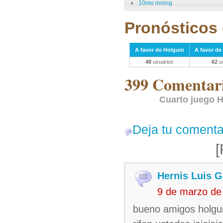
10mo inning
Pronósticos 
A favor de Holguin
A favor de 
48
usuarios
62
us
399 Comentari
Cuarto juego H
Deja tu comenta
[
Hernis Luis G
9 de marzo de
bueno amigos holguin