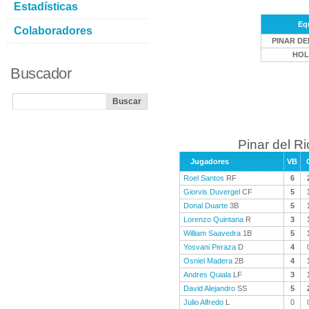
Estadísticas
Eq
Colaboradores
PINAR DE
HOL
Buscador
Pinar del Ri
Jugadores
VB
Roel Santos
RF
6
Giorvis Duvergel
CF
5
Donal Duarte
3B
5
Lorenzo Quintana
R
3
William Saavedra
1B
5
Yosvani Peraza
D
4
Osniel Madera
2B
4
Andres Quiala
LF
3
David Alejandro
SS
5
Julio Alfredo
L
0