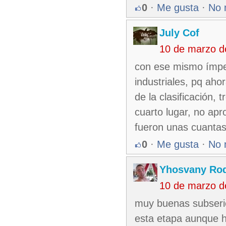
0
·
Me gusta
·
No 
July Cof
10 de marzo d
con ese mismo ímpet
industriales, pq aho
de la clasificación,
cuarto lugar, no ap
fueron unas cuantas
0
·
Me gusta
·
No 
Yhosvany Rod
10 de marzo d
muy buenas subserie
esta etapa aunque h