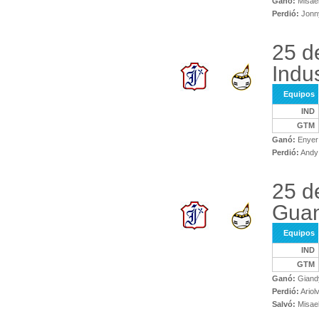
Ganó:
Misael
Perdió:
Jonny
25 d
Indus
Equipos
IND
GTM
Ganó:
Enyer
Perdió:
Andy 
25 d
Gua
Equipos
IND
GTM
Ganó:
Giandy
Perdió:
Ariol
Salvó:
Misael