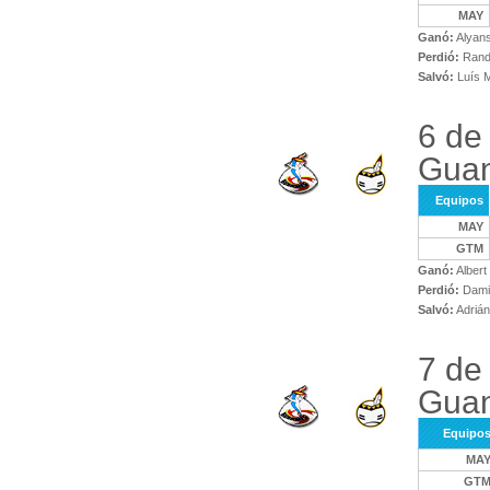
MAY
Ganó:
Alyans
Perdió:
Randi
Salvó:
Luís 
6 de
Gua
Equipos
MAY
GTM
Ganó:
Albert
Perdió:
Damiá
Salvó:
Adrián
7 de
Guan
Equipo
MA
GT