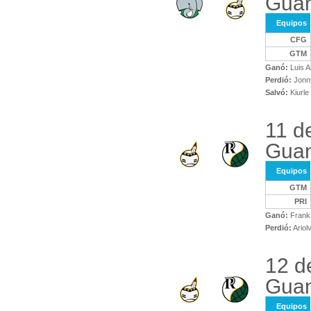
Gua
Equipos
CFG
GTM
Ganó:
Luis A
Perdió:
Jonny
Salvó:
Kiurle
11 d
Guan
Equipos
GTM
PRI
Ganó:
Frank 
Perdió:
Ariol
12 d
Guan
Equipos