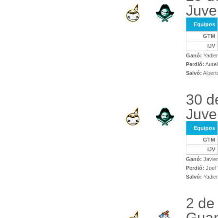
Juve
Equipos
GTM
IJV
Ganó:
Yadier
Perdió:
Aurel
Salvó:
Albert
30 d
Juve
Equipos
GTM
IJV
Ganó:
Javier
Perdió:
Joel 
Salvó:
Yadier
2 de
Gua