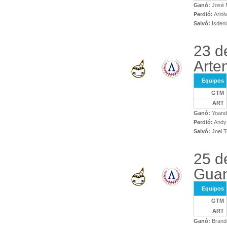
Ganó:
José M
Perdió:
Ariol
Salvó:
Isdeni
23 d
Arte
Equipos
GTM
ART
Ganó:
Yoand
Perdió:
Andy 
Salvó:
Joel T
25 d
Gua
Equipos
GTM
ART
Ganó:
Brand