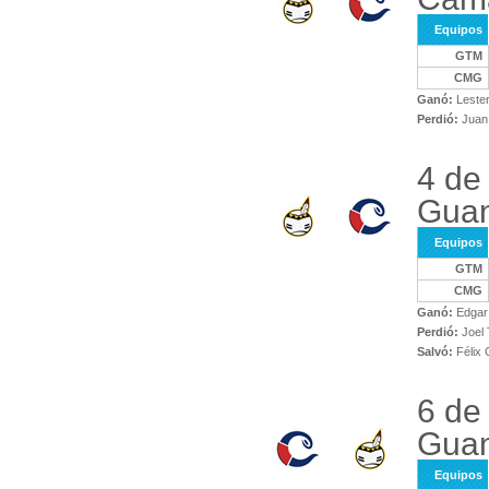
Equipos
GTM
CMG
Ganó:
Lester
Perdió:
Juan
4 de
Gua
Equipos
GTM
CMG
Ganó:
Edgar
Perdió:
Joel 
Salvó:
Félix 
6 de
Guan
Equipos