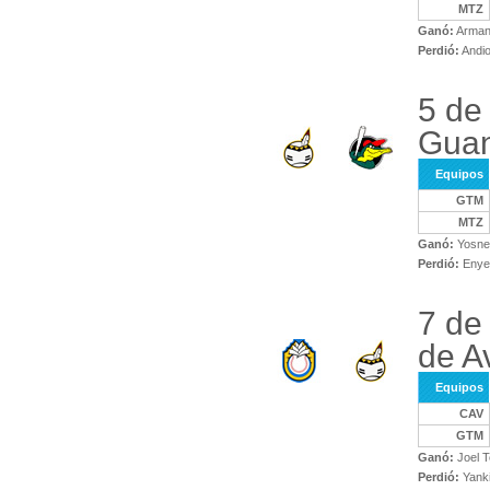
MTZ
Ganó:
Arman
Perdió:
Andio
5 de
Gua
Equipos
GTM
MTZ
Ganó:
Yosne
Perdió:
Enyer
7 de
de Av
Equipos
CAV
GTM
Ganó:
Joel T
Perdió:
Yank