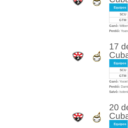
Equipos
SCU
GTM
Ganó:
Wilbe
Perdió:
Yoand
17 d
Cuba
Equipos
SCU
GTM
Ganó:
Yosiel
Perdió:
Damiá
Salvó:
Isdeni
20 d
Cuba
Equipos