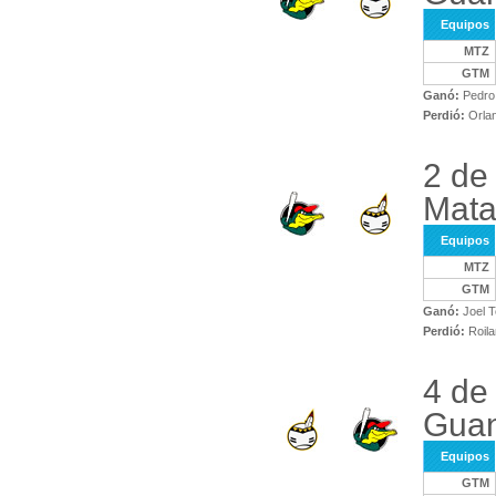
Equipos
MTZ
GTM
Ganó:
Pedro
Perdió:
Orlan
2 de
Mata
Equipos
MTZ
GTM
Ganó:
Joel T
Perdió:
Roila
4 de
Gua
Equipos
GTM