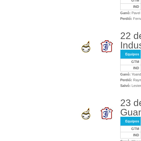
GTM
IND
Ganó:
Pavel
Perdió:
Ferna
22 d
Indus
Equipos
GTM
IND
Ganó:
Yoand
Perdió:
Raym
Salvó:
Lester
23 d
Gua
Equipos
GTM
IND