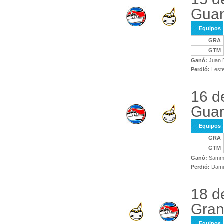
Gua
Equipos
GRA
GTM
Ganó:
Juan D
Perdió:
Leste
16 d
Gua
Equipos
GRA
GTM
Ganó:
Sammi 
Perdió:
Damiá
18 d
Gra
Equipos