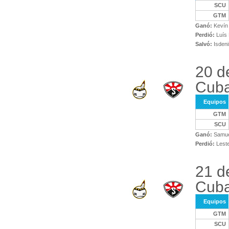
SCU
GTM
Ganó:
Kevín
Perdió:
Luís 
Salvó:
Isdeni
20 d
Cuba
Equipos
GTM
SCU
Ganó:
Samuel
Perdió:
Leste
21 d
Cuba
Equipos
GTM
SCU