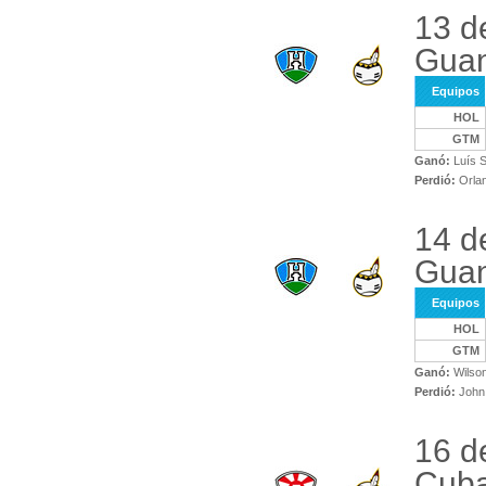
13 d
Gua
Equipos
HOL
GTM
Ganó:
Luís S
Perdió:
Orlan
14 d
Guan
Equipos
HOL
GTM
Ganó:
Wilso
Perdió:
John 
16 d
Cuba