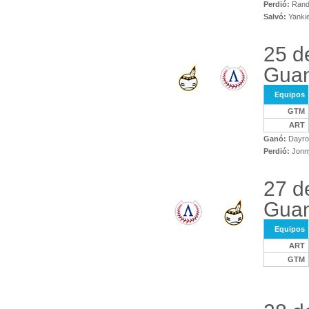
Perdió:
Randi
Salvó:
Yankie
25 d
Gua
Equipos
GTM
ART
Ganó:
Dayro
Perdió:
Jonny
27 d
Guan
Equipos
ART
GTM