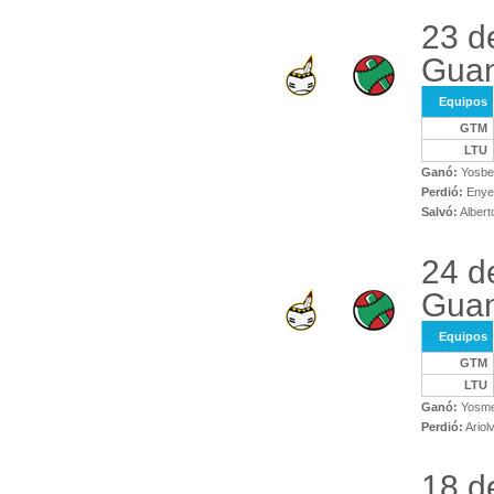
23 d
Gua
Equipos
GTM
LTU
Ganó:
Yosbe
Perdió:
Enyer
Salvó:
Alberto
24 d
Guan
Equipos
GTM
LTU
Ganó:
Yosme
Perdió:
Ariol
18 d