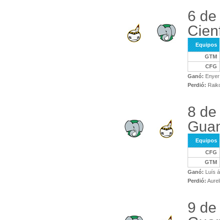
6 de
Cien
Equipos
GTM
CFG
Ganó:
Enyer
Perdió:
Raik
8 de
Gua
Equipos
CFG
GTM
Ganó:
Luís á
Perdió:
Aurel
9 de