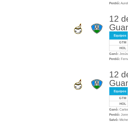
Perdió:
Aurel
12 d
Gua
Equipos
GTM
HOL
Ganó:
Jesús 
Perdió:
Ferna
12 d
Gua
Equipos
GTM
HOL
Ganó:
Carlos
Perdió:
Jonny
Salvó:
Michel