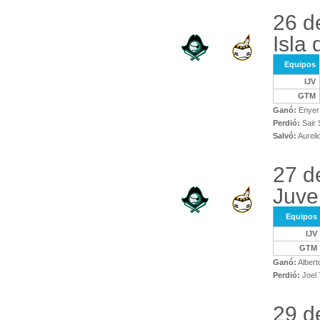
26 d
Isla
Equipos
IJV
GTM
Ganó:
Enyer
Perdió:
Sair
Salvó:
Aureli
27 d
Juve
Equipos
IJV
GTM
Ganó:
Albert
Perdió:
Joel 
29 d