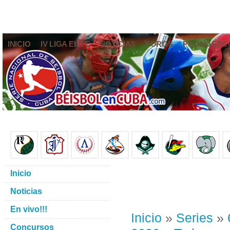
INICIO
IV LIGA ELITE
NOTICIAS
FOROS
PRONÓSTIC
Inicio
Noticias
En vivo!!!
Inicio
»
Series
»
Concursos