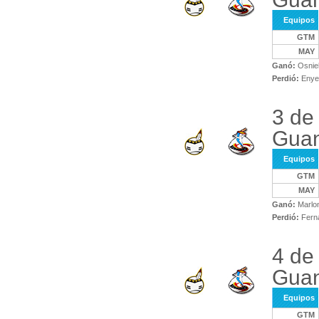
Equipos
GTM
MAY
Ganó:
Osniel
Perdió:
Enyer
3 de
Gua
Equipos
GTM
MAY
Ganó:
Marlon
Perdió:
Ferna
4 de
Gua
Equipos
GTM