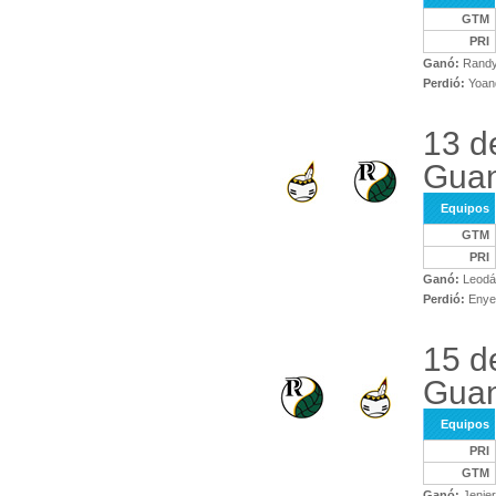
GTM
PRI
Ganó:
Randy
Perdió:
Yoand
13 d
Gua
Equipos
GTM
PRI
Ganó:
Leodá
Perdió:
Enyer
15 d
Guan
Equipos
PRI
GTM
Ganó:
Jenier