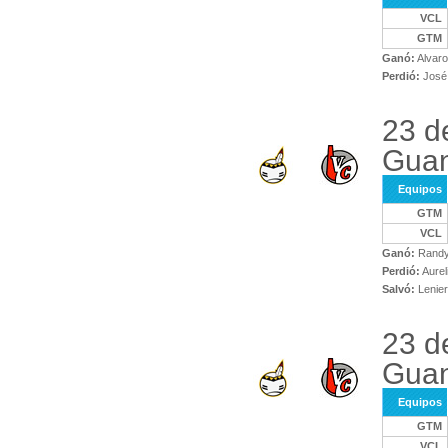
VCL
GTM
Ganó:
Alvaro
Perdió:
José 
23 d
Gua
Equipos
GTM
VCL
Ganó:
Randy
Perdió:
Aurel
Salvó:
Lenier
23 d
Gua
Equipos
GTM
VCL