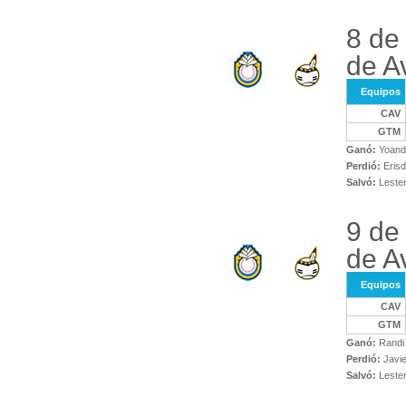
8 de
de Av
Equipos
CAV
GTM
Ganó:
Yoand
Perdió:
Erisd
Salvó:
Lester
9 de
de Av
Equipos
CAV
GTM
Ganó:
Randi 
Perdió:
Javie
Salvó:
Lester