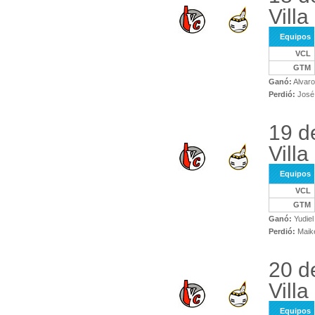
Villa
Equipos
VCL
GTM
Ganó:
Alvaro
Perdió:
José 
19 d
Villa
Equipos
VCL
GTM
Ganó:
Yudiel
Perdió:
Maike
20 d
Villa
Equipos