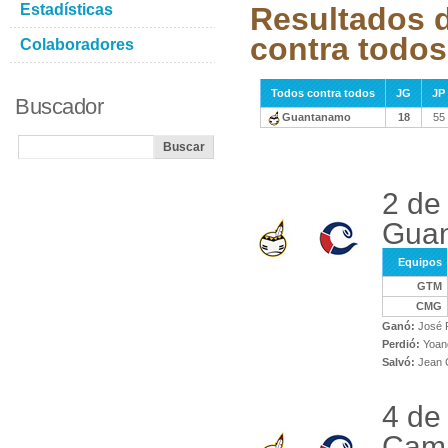
Estadísticas
Resultados 
contra todos
Colaboradores
Todos contra todos
JG
JP
Buscador
Guantanamo
18
55
2 de
Gua
Equipos
GTM
CMG
Ganó:
José 
Perdió:
Yoand
Salvó:
Jean 
4 de
Cam