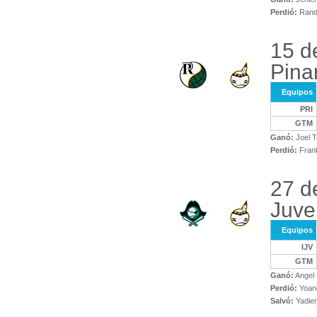
Perdió:
Randi
15 d
Pina
Equipos
PRI
GTM
Ganó:
Joel T
Perdió:
Frank
27 d
Juve
Equipos
IJV
GTM
Ganó:
Angel 
Perdió:
Yoand
Salvó:
Yadier