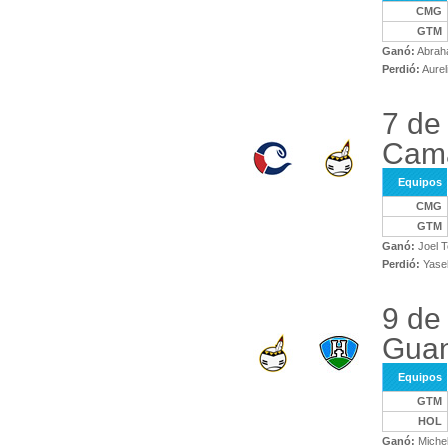
CMG
GTM
Ganó:
Abraha
Perdió:
Aurel
7 de
Cam
Equipos
CMG
GTM
Ganó:
Joel T
Perdió:
Yasel
9 de
Gua
Equipos
GTM
HOL
Ganó:
Michel