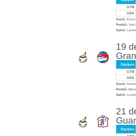
GTM
GRA
Ganó:
Enyer
Perdió:
Yoel
Salvó:
Lester
19 d
Gra
Equipos
GTM
GRA
Ganó:
Ariolv
Perdió:
Alexe
Salvó:
Lester
21 d
Gua
Equipos