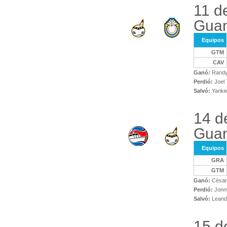
11 d
Gua
Equipos
GTM
CAV
Ganó:
Randy
Perdió:
Joel 
Salvó:
Yanki
14 d
Gua
Equipos
GRA
GTM
Ganó:
César
Perdió:
Jonny
Salvó:
Leandr
15 d