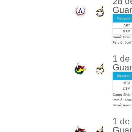
28 d
Gua
Equipos
ART
GTM
Ganó:
Israel
Perdió:
Joel 
1 de
Gua
Equipos
MTZ
GTM
Ganó:
Silvio
Perdió:
Yoand
Salvó:
Arman
1 de
Gua