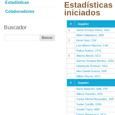
Estadísticas
Estadísticas
iniciados
Colaboradores
#
Jugador
Buscador
1
Jesús Enrique Pérez
,
HOL
Albert Valladares
,
MAY
3
Kevin Soto
,
CAV
Luis Alberto Marrero
,
CAV
Raikol Suárez
,
CFG
6
Alberto Bisset
,
SCU
Sammy Enrique Benítez
,
GRA
Uberleydis Estévez
,
HOL
Alex Daniel Guerra
,
SSP
Wilber Reyna
,
SCU
#
Jugador
Mario Alejandro Valle
,
PRI
Wilson Paredes
,
HOL
Carlos Michel Benavides
,
SSP
Yunier Castillo
,
GRA
Yusdel Tuero
,
MAY
Danny Betancourt
,
SCU