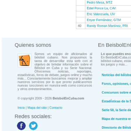
Pedro Mesa
,
MTZ
Ediel Ponce La
,
CAV
Eric Valenzuela
,
IJV
Enyer Fernández
,
GTM
40
Randy Roman Martínez
,
PRI
Quienes somos
En BeisbolE
Somos un equipo de aficionados al
Lo que puedes enco
béisbol cubano. Nos propusimos la
En BeisbolEnCuba.co
tarea de desarrollar esta web con el
béisbol cubano, estad
objetivo de brindar información sobre el
los juegos y más...
Béisbol en Cuba y su Serie Nacional.
Ofrecemos noticias, reportajes,
estadísticas, foros de debate, juegos online y mucho
Noticias del béisb
más... Constantemente buscamos mejorar y ampliar
nuestros servicios por lo que pronto publicaremos
Foros, opiniones, 
nuevas secciones en nuestra web como concursos
y otros entretenimientos.
Concursos sobre e
© copyright 2009 - 2026
BeisbolEnCuba.com
Estadísticas de la 
Inicio
|
Mapa del sitio
|
Contacto
Serie 50, la Serie d
Redes sociales:
Mapa de nuestra 
Directorio de Béi