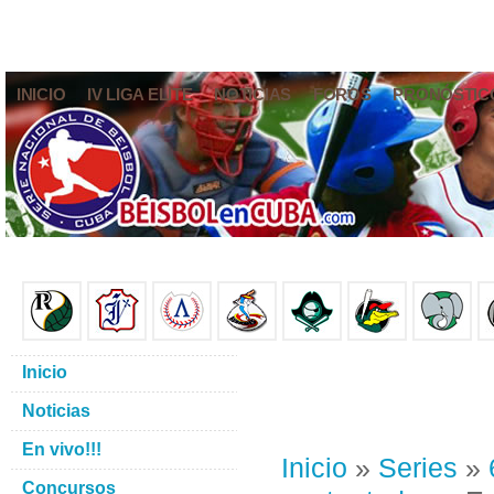
INICIO
IV LIGA ELITE
NOTICIAS
FOROS
PRONÓSTIC
Inicio
Noticias
En vivo!!!
Inicio
»
Series
»
Concursos