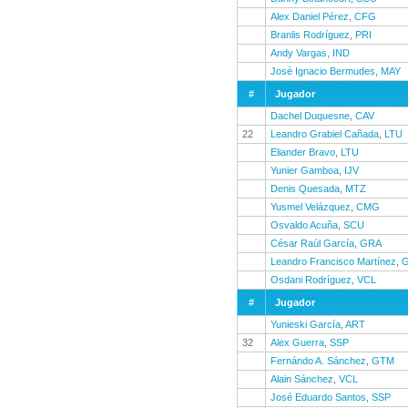
Alex Daniel Pérez
,
CFG
Branlis Rodríguez
,
PRI
Andy Vargas
,
IND
José Ignacio Bermudes
,
MAY
#
Jugador
Dachel Duquesne
,
CAV
22
Leandro Grabiel Cañada
,
LTU
Eliander Bravo
,
LTU
Yunier Gamboa
,
IJV
Denis Quesada
,
MTZ
Yusmel Velázquez
,
CMG
Osvaldo Acuña
,
SCU
César Raúl García
,
GRA
Leandro Francisco Martínez
,
Osdani Rodríguez
,
VCL
#
Jugador
Yunieski García
,
ART
32
Alex Guerra
,
SSP
Fernándo A. Sánchez
,
GTM
Alain Sánchez
,
VCL
José Eduardo Santos
,
SSP