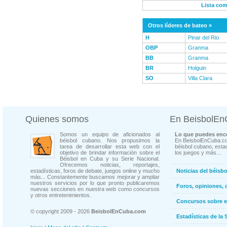
Lista com
Otros líderes de bateo »
H
Pinar del Rio
OBP
Granma
BB
Granma
BR
Holguin
SO
Villa Clara
Quienes somos
En BeisbolE
Somos un equipo de aficionados al
Lo que puedes enco
béisbol cubano. Nos propusimos la
En BeisbolEnCuba.co
tarea de desarrollar esta web con el
béisbol cubano, estad
objetivo de brindar información sobre el
los juegos y más...
Béisbol en Cuba y su Serie Nacional.
Ofrecemos noticias, reportajes,
estadísticas, foros de debate, juegos online y mucho
Noticias del béisb
más... Constantemente buscamos mejorar y ampliar
nuestros servicios por lo que pronto publicaremos
Foros, opiniones, 
nuevas secciones en nuestra web como concursos
y otros entretenimientos.
Concursos sobre e
© copyright 2009 - 2026
BeisbolEnCuba.com
Estadísticas de la 