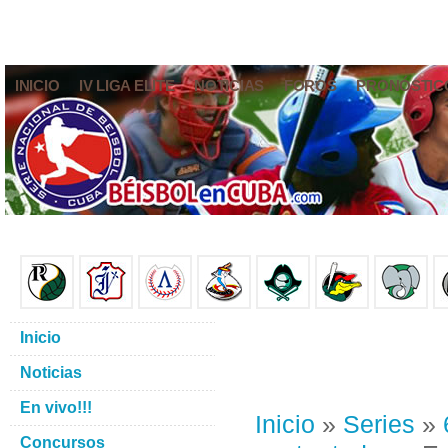
INICIO
IV LIGA ELITE
NOTICIAS
FOROS
PRONÓSTIC
Inicio
Noticias
En vivo!!!
Inicio
»
Series
»
Concursos