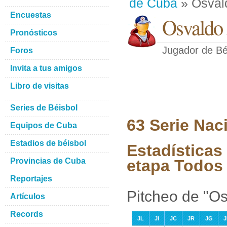
de Cuba
» Osval
Encuestas
Osvaldo 
Pronósticos
Jugador de Bé
Foros
Invita a tus amigos
Libro de visitas
Series de Béisbol
63 Serie Nac
Equipos de Cuba
Estadios de béisbol
Estadísticas
Provincias de Cuba
etapa Todos 
Reportajes
Pitcheo de "O
Artículos
Records
JL
JI
JC
JR
JG
J