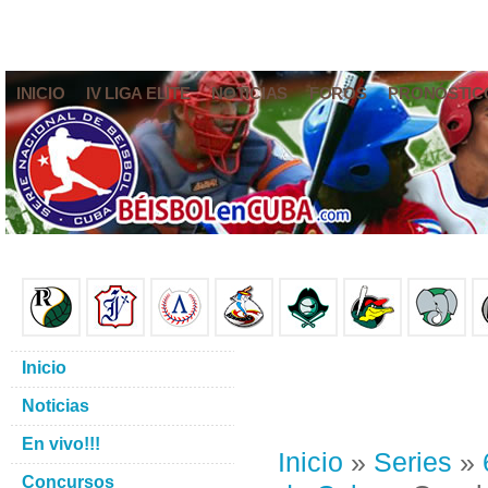
INICIO
IV LIGA ELITE
NOTICIAS
FOROS
PRONÓSTIC
Inicio
Noticias
En vivo!!!
Inicio
»
Series
»
Concursos