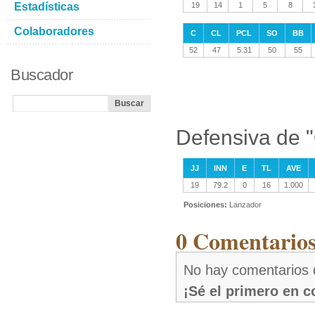
Estadísticas
19
14
1
5
8
Colaboradores
C
CL
PCL
SO
BB
52
47
5.31
50
55
Buscador
Defensiva de 
JJ
INN
E
TL
AVE
19
79.2
0
16
1.000
Posiciones:
Lanzador
0 Comentarios
No hay comentarios 
¡Sé el primero en 