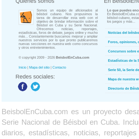
Quienes somos
En BeisbolE
Somos un equipo de aficionados al
Lo que puedes enco
béisbol cubano. Nos propusimos la
En BeisbolEnCuba.co
tarea de desarrollar esta web con el
béisbol cubano, estad
objetivo de brindar información sobre el
los juegos y más...
Béisbol en Cuba y su Serie Nacional.
Ofrecemos noticias, reportajes,
estadísticas, foros de debate, juegos online y mucho
Noticias del béisb
más... Constantemente buscamos mejorar y ampliar
nuestros servicios por lo que pronto publicaremos
Foros, opiniones, 
nuevas secciones en nuestra web como concursos
y otros entretenimientos.
Concursos sobre e
© copyright 2009 - 2026
BeisbolEnCuba.com
Estadísticas de la 
Inicio
|
Mapa del sitio
|
Contacto
Serie 50, la Serie d
Redes sociales:
Mapa de nuestra 
Directorio de Béi
BeisbolEnCuba.com es un proyecto desarr
Serie Nacional de Béisbol en Cuba. Inclui
diarios, estadísticas, noticias, report