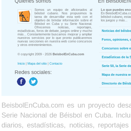
Quienes somos
En BeisbolE
Somos un equipo de aficionados al
Lo que puedes enco
béisbol cubano. Nos propusimos la
En BeisbolEnCuba.co
tarea de desarrollar esta web con el
béisbol cubano, estad
objetivo de brindar información sobre el
los juegos y más...
Béisbol en Cuba y su Serie Nacional.
Ofrecemos noticias, reportajes,
estadísticas, foros de debate, juegos online y mucho
Noticias del béisb
más... Constantemente buscamos mejorar y ampliar
nuestros servicios por lo que pronto publicaremos
Foros, opiniones, 
nuevas secciones en nuestra web como concursos
y otros entretenimientos.
Concursos sobre e
© copyright 2009 - 2026
BeisbolEnCuba.com
Estadísticas de la 
Inicio
|
Mapa del sitio
|
Contacto
Serie 50, la Serie d
Redes sociales:
Mapa de nuestra 
Directorio de Béi
BeisbolEnCuba.com es un proyecto desarr
Serie Nacional de Béisbol en Cuba. Inclui
diarios, estadísticas, noticias, report