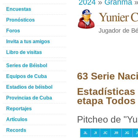
2024
»
Granma
»
Encuestas
Yunier Ca
Pronósticos
Jugador de Bé
Foros
Invita a tus amigos
Libro de visitas
Series de Béisbol
63 Serie Nac
Equipos de Cuba
Estadios de béisbol
Estadísticas 
Provincias de Cuba
etapa Todos 
Reportajes
Pitcheo de "Yu
Artículos
Records
JL
JI
JC
JR
JG
J