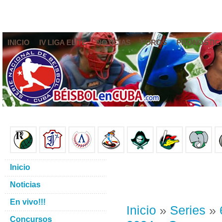
INICIO
IV LIGA ELITE
NOTICIAS
FOROS
PRONÓSTIC
Inicio
Noticias
En vivo!!!
Inicio
»
Series
»
Concursos