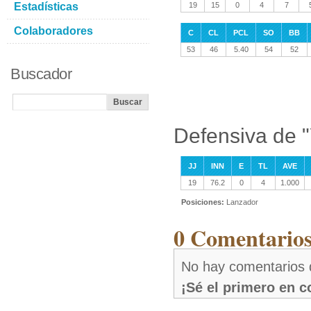
Estadísticas
19
15
0
4
7
Colaboradores
C
CL
PCL
SO
BB
53
46
5.40
54
52
Buscador
Defensiva de "
JJ
INN
E
TL
AVE
19
76.2
0
4
1.000
Posiciones:
Lanzador
0 Comentarios 
No hay comentarios d
¡Sé el primero en 