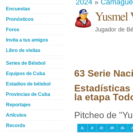
2024
»
Camague
Encuestas
Yusmel V
Pronósticos
Jugador de Bé
Foros
Invita a tus amigos
Libro de visitas
Series de Béisbol
63 Serie Nac
Equipos de Cuba
Estadios de béisbol
Estadísticas
Provincias de Cuba
la etapa Tod
Reportajes
Pitcheo de "Yu
Artículos
Records
JL
JI
JC
JR
JG
J