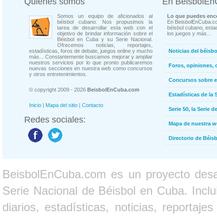
Quienes somos
En BeisbolE
Somos un equipo de aficionados al
Lo que puedes enco
béisbol cubano. Nos propusimos la
En BeisbolEnCuba.co
tarea de desarrollar esta web con el
béisbol cubano, estad
objetivo de brindar información sobre el
los juegos y más...
Béisbol en Cuba y su Serie Nacional.
Ofrecemos noticias, reportajes,
estadísticas, foros de debate, juegos online y mucho
Noticias del béisb
más... Constantemente buscamos mejorar y ampliar
nuestros servicios por lo que pronto publicaremos
Foros, opiniones, 
nuevas secciones en nuestra web como concursos
y otros entretenimientos.
Concursos sobre e
© copyright 2009 - 2026
BeisbolEnCuba.com
Estadísticas de la 
Inicio
|
Mapa del sitio
|
Contacto
Serie 50, la Serie d
Redes sociales:
Mapa de nuestra 
Directorio de Béi
BeisbolEnCuba.com es un proyecto desarr
Serie Nacional de Béisbol en Cuba. Inclui
diarios, estadísticas, noticias, report