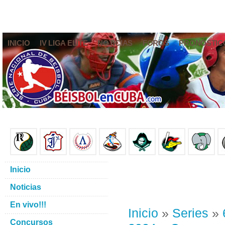
INICIO
IV LIGA ELITE
NOTICIAS
FOROS
PRONÓSTIC
Inicio
Noticias
En vivo!!!
Inicio
»
Series
»
Concursos