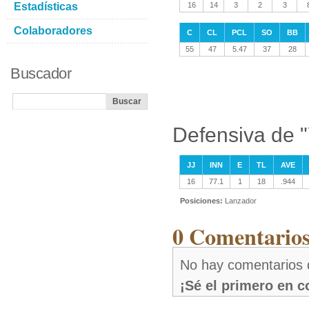
Estadísticas
16
14
3
2
3
Colaboradores
C
CL
PCL
SO
BB
55
47
5.47
37
28
Buscador
Defensiva de 
JJ
INN
E
TL
AVE
16
77.1
1
18
.944
Posiciones:
Lanzador
0 Comentarios
No hay comentarios 
¡Sé el primero en 