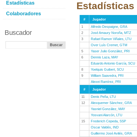
Estadísticas
Estadísticas
Colaboradores
#
Jugador
1
Alfredo Despaigne
,
GRA
Buscador
2
José Amaury Noroña
,
MTZ
3
Rafael Ramon Viñales
,
LTU
Over Luís Cremet
,
GTM
5
Yaser Julio González
,
PRI
6
Dennis Laza
,
MAY
Eduardo Antonio García
,
SCU
8
Yoelquis Guibert
,
SCU
9
William Saavedra
,
PRI
Alexei Ramírez
,
PRI
#
Jugador
11
Denis Peña
,
LTU
12
Alexquemer Sánchez
,
GRA
Yasniel González
,
MAY
Yosvani Alarcón
,
LTU
15
Frederich Cepeda
,
SSP
Oscar Valdés
,
IND
Guillermo José Avilés
,
GRA