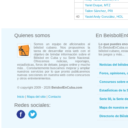
Yariel Duque
,
MTZ
Tailon Sánchez
,
PRI
40
Yasiel Andy González
,
HOL
Quienes somos
En BeisbolE
Somos un equipo de aficionados al
Lo que puedes enco
béisbol cubano. Nos propusimos la
En BeisbolEnCuba.co
tarea de desarrollar esta web con el
béisbol cubano, estad
objetivo de brindar información sobre el
los juegos y más...
Béisbol en Cuba y su Serie Nacional.
Ofrecemos noticias, reportajes,
estadísticas, foros de debate, juegos online y mucho
Noticias del béisb
más... Constantemente buscamos mejorar y ampliar
nuestros servicios por lo que pronto publicaremos
Foros, opiniones, 
nuevas secciones en nuestra web como concursos
y otros entretenimientos.
Concursos sobre e
© copyright 2009 - 2026
BeisbolEnCuba.com
Estadísticas de la 
Inicio
|
Mapa del sitio
|
Contacto
Serie 50, la Serie d
Redes sociales:
Mapa de nuestra 
Directorio de Béi