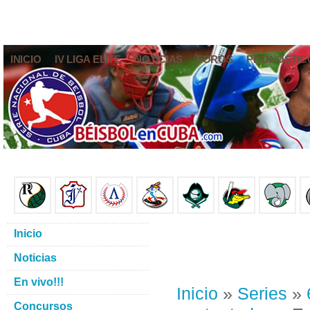
INICIO
IV LIGA ELITE
NOTICIAS
FOROS
PRONÓSTIC
Inicio
Noticias
En vivo!!!
Inicio
»
Series
»
Concursos