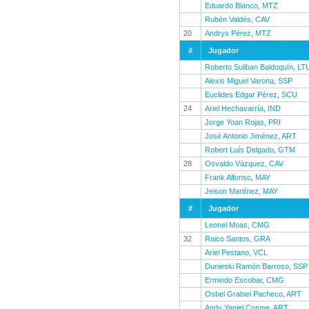
Eduardo Blanco
,
MTZ
Rubén Valdés
,
CAV
20
Andrys Pérez
,
MTZ
#
Jugador
Roberto Suliban Baldoquín
,
LT
Alexis Miguel Varona
,
SSP
Euclides Edgar Pérez
,
SCU
24
Ariel Hechavarría
,
IND
Jorge Yoan Rojas
,
PRI
José Antonio Jiménez
,
ART
Robert Luís Delgado
,
GTM
28
Osvaldo Vázquez
,
CAV
Frank Alfonso
,
MAY
Jeison Martínez
,
MAY
#
Jugador
Leonel Moas
,
CMG
32
Raico Santos
,
GRA
Ariel Pestano
,
VCL
Dunieski Ramón Barroso
,
SSP
Ermindo Escobar
,
CMG
Osbel Grabiel Pacheco
,
ART
Andy Yaniel Cosme
,
ART