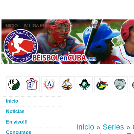
INICIO
IV LIGA ELITE
NOTICIAS
FOROS
PRONÓSTIC
Inicio
Noticias
En vivo!!!
Inicio
»
Series
»
Concursos