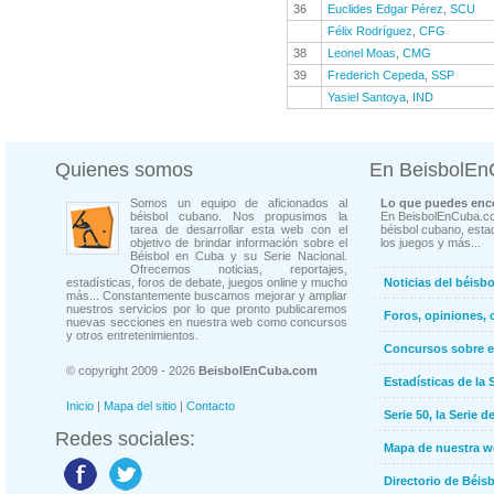
36
Euclides Edgar Pérez
,
SCU
Félix Rodríguez
,
CFG
38
Leonel Moas
,
CMG
39
Frederich Cepeda
,
SSP
Yasiel Santoya
,
IND
Quienes somos
En BeisbolE
Somos un equipo de aficionados al
Lo que puedes enco
béisbol cubano. Nos propusimos la
En BeisbolEnCuba.co
tarea de desarrollar esta web con el
béisbol cubano, estad
objetivo de brindar información sobre el
los juegos y más...
Béisbol en Cuba y su Serie Nacional.
Ofrecemos noticias, reportajes,
estadísticas, foros de debate, juegos online y mucho
Noticias del béisb
más... Constantemente buscamos mejorar y ampliar
nuestros servicios por lo que pronto publicaremos
Foros, opiniones, 
nuevas secciones en nuestra web como concursos
y otros entretenimientos.
Concursos sobre e
© copyright 2009 - 2026
BeisbolEnCuba.com
Estadísticas de la 
Inicio
|
Mapa del sitio
|
Contacto
Serie 50, la Serie d
Redes sociales:
Mapa de nuestra 
Directorio de Béi