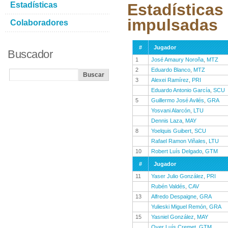
Estadísticas
Estadísticas
impulsadas
Colaboradores
#
Jugador
Buscador
1
José Amaury Noroña
,
MTZ
2
Eduardo Blanco
,
MTZ
3
Alexei Ramírez
,
PRI
Eduardo Antonio García
,
SCU
5
Guillermo José Avilés
,
GRA
Yosvani Alarcón
,
LTU
Dennis Laza
,
MAY
8
Yoelquis Guibert
,
SCU
Rafael Ramon Viñales
,
LTU
10
Robert Luís Delgado
,
GTM
#
Jugador
11
Yaser Julio González
,
PRI
Rubén Valdés
,
CAV
13
Alfredo Despaigne
,
GRA
Yulieski Miguel Remón
,
GRA
15
Yasniel González
,
MAY
Over Luís Cremet
,
GTM