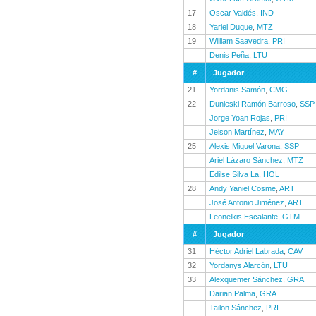
17
Oscar Valdés
,
IND
18
Yariel Duque
,
MTZ
19
William Saavedra
,
PRI
Denis Peña
,
LTU
#
Jugador
21
Yordanis Samón
,
CMG
22
Dunieski Ramón Barroso
,
SSP
Jorge Yoan Rojas
,
PRI
Jeison Martínez
,
MAY
25
Alexis Miguel Varona
,
SSP
Ariel Lázaro Sánchez
,
MTZ
Edilse Silva La
,
HOL
28
Andy Yaniel Cosme
,
ART
José Antonio Jiménez
,
ART
Leonelkis Escalante
,
GTM
#
Jugador
31
Héctor Adriel Labrada
,
CAV
32
Yordanys Alarcón
,
LTU
33
Alexquemer Sánchez
,
GRA
Darian Palma
,
GRA
Tailon Sánchez
,
PRI